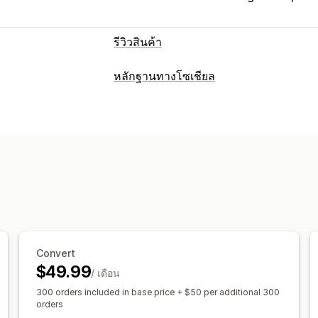
รีวิวสินค้า
ตัวเลือกการแสดงผล
หลักฐานทางโซเชียล
ข้อความรับรอง
รีวิวรูปภาพ
รีวิววิดีโอ
ก
ประเภทเนื้อหา
แกลเลอรีสื่อ
เลย์เอาต์แบบกริด
แท็บหรือ
UGC
รูปภาพ
วิดีโอ
รีวิว
รีวิวยอดนิยม
รีวิวเด่นๆ
สรุปรีวิว
การจัดก
ส่วนย่อยแบบสมบูรณ์
ตัวเลือกการแสดงผล
จำนวนรีวิว
การแจ้งเตือนพนักงาน
หลาย
วิธีรวบรวมรีวิว
เลย์เอาต์ที่กำหนดเอง
คำขอทางอีเมล
โซเชียลมีเดีย
ป๊อปอัพ
แ
นำเข้าและส่งออก
ตรวจสอบการย้าย
ตร
การวิเคราะห์
คำขอที่กำหนดเอง
การติดตามการมีส่วนร่วม
การติดตามคอน
Convert
$49.99
/ เดือน
300 orders included in base price + $50 per additional 300
orders