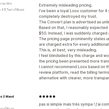
อาณาจักร
Extremely misleading pricing.
า 3 ปี ในการใช้แอป
I've been a loyal Loox customer for 4 
completely destroyed my trust.
The Convert plan is advertised as unl
Based on that, I reasonably expected
$50. Instead, I was suddenly charged 
The pricing page prominently states un
are charged extra for every additional 
This is, at best, very misleading.
I feel blindsided by this charge and w
the pricing been presented more trans
I cannot recommend Loox based on this
review platform, read the billing terms
alternative with clearer, more transpar
co 2 Maud
pas si simple mais très sympa ! j'ai co
ในการใช้แอป