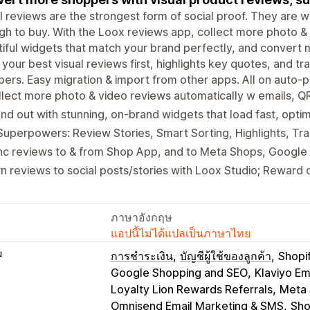
l reviews are the strongest form of social proof. They are w
h to buy. With the Loox reviews app, collect more photo & 
iful widgets that match your brand perfectly, and convert m
 your best visual reviews first, highlights key quotes, and tr
ers. Easy migration & import from other apps. All on auto-pi
lect more photo & video reviews automatically w emails, Q
nd out with stunning, on-brand widgets that load fast, opti
Superpowers: Review Stories, Smart Sorting, Highlights, Tra
nc reviews to & from Shop App, and to Meta Shops, Google
n reviews to social posts/stories with Loox Studio; Reward 
ภาษาอังกฤษ
แอปนี้ไม่ได้แปลเป็นภาษาไทย
บ
การชำระเงิน
บัญชีผู้ใช้ของลูกค้า
Shopi
Google Shopping and SEO
Klaviyo Em
Loyalty Lion Rewards Referrals
Meta 
Omnisend Email Marketing & SMS
Sho