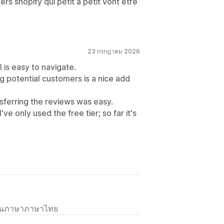
ers shopify qui petit a petit vont etre
23 กรกฎาคม 2026
 is easy to navigate.
g potential customers is a nice add
ferring the reviews was easy.
ve only used the free tier; so far it's
เป็นภาษาภาษาไทย