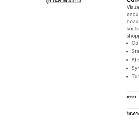
ดูร้านค้าตัวอย่าง
Visua
enoug
beaut
sorts
shopp
Col
Sta
AI 
Sy
Tur
ภาษา
ใช้ได้กั