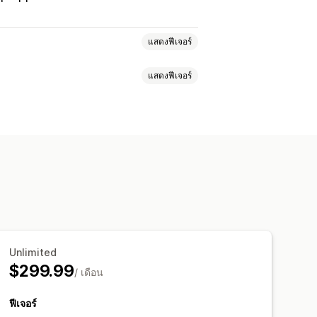
แสดงฟีเจอร์
แสดงฟีเจอร์
ารให้ดาว
เครื่องหมาย
ภาพสไลด์
แถบด้านข้าง
หน้ารีวิวทั้งหมด
ลุ่มสินค้า
การกรอง
ภาษา
ฟีดที่สามารถซื้อสินค้าได้
บบฟอร์ม
การโปรโมท
การแนะนำ
วจสอบการเผยแพร่
การทำงานอัตโนมัติ
เวอร์ชัน
Unlimited
$299.99
/ เดือน
ฟีเจอร์