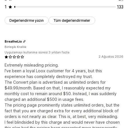
1
133
Değerlendirme yazın
Tüm değerlendirmeler
BreatheLio
Birleşik Krallık
Uygulamayı kullanma süresi:3 yıldan fazla
2 Ağustos 2026
Extremely misleading pricing.
I've been a loyal Loox customer for 4 years, but this
experience has completely destroyed my trust.
The Convert plan is advertised as unlimited orders for
$49.99/month. Based on that, I reasonably expected my
monthly cost to remain around $50. Instead, I was suddenly
charged an additional $500 in usage fees.
The pricing page prominently states unlimited orders, but the
fact that you are charged extra for every additional block of
orders is not nearly as clear. This is, at best, very misleading.
I feel blindsided by this charge and would never have chosen
this plan had the pricing been presented more transparently.