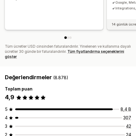
Google, Meta
Integration
14 günlük ücr
Tüm ücretler USD cinsinden faturalandırılır. Yinelenen ve kullanıma dayalı
ücretler 30 günde bir faturalandırılır.
Tüm fiyatlandırma seçeneklerini
göster
Değerlendirmeler
(8.878)
Toplam puan
4,9
5
8,4 B
4
307
3
42
2
24