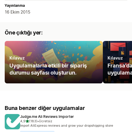
Yayınlanma
16 Ekim 2015
Öne çıktığı yer:
Kılavuz
Kılavuz
Uygulamalarla etkili bir sipariş
Fransa’dak
durumu sayfası oluşturun.
uygulama
Buna benzer diğer uygulamalar
Judge.me Ali Reviews Importer
5 yıldız üzerinden
4,9
(183)
•
Ücretsiz
toplam 183 değerlendirme
Import AliExpress reviews and grow your dropshipping store