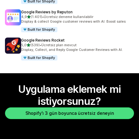
Built for Shopify
Google Reviews by Reputon
5 yıldız üzerinden
4,9
(1.401)
•
Ücretsiz deneme kullanılabilir
toplam 1401 değerlendirme
Display & collect Google customer reviews with AI. Boost sales
Built for Shopify
Google Reviews Rocket
5 yıldız üzerinden
5,0
(539)
•
Ücretsiz plan mevcut
toplam 539 değerlendirme
Display, Collect, and Reply Google Customer Reviews with AI.
Built for Shopify
Uygulama eklemek mi
istiyorsunuz?
Shopify'ı 3 gün boyunca ücretsiz deneyin