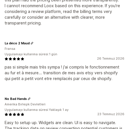
I cannot recommend Loox based on this experience. If you're
considering a review platform, read the billing terms very
carefully or consider an alternative with clearer, more
transparent pricing.
La déco 2 Maud
Fransa
Uygulamayı kullanma süresi:1 gün
26 Temmuz 2026
pas si simple mais très sympa ! j'ai compris le fonctionnement
au fur et à mesure.... transition de mes avis etsy vers shopify
qui petit a petit vont etre remplacés par ceux de shopify.
No Bad Hands
Amerika Birleşik Devletleri
Uygulamayı kullanma süresi:Yaklaşık 1 ay
23 Temmuz 2026
Easy to setup up. Widgets are clean. UI is easy to navigate.
The tracking data on review converting potential customers is