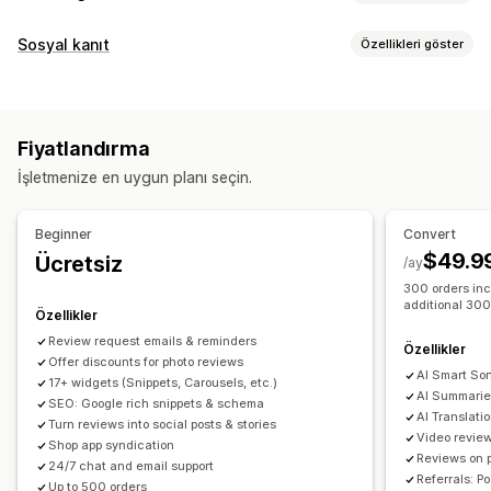
Görüntüleme seçenekleri
Sosyal kanıt
Özellikleri göster
Görüşler
Fotoğraflı değerlendirmeler
İçerik türleri
Videolu değerlendirmeler
Yıldız puanları
Rozetler
UGC
Fotoğraflar
Videolar
Değerlendirmeler
Döngüsel görünümler
Medya galerileri
Izgara düzeni
Fiyatlandırma
Sekmeler veya kenar çubukları
Görüntüleme seçenekleri
İşletmenize en uygun planı seçin.
Tüm değerlendirmeler sayfası
En iyi değerlendirmeler
Değerlendirme sayımı
Özel bildirimler
Çoklu dil
Öne çıkan değerlendirmeler
Değerlendirme özetleri
Alışveriş yapmaya olanak sağlayan akışlar
Özel düzenler
Beginner
Convert
Ürün gruplandırma
Filtreleme
Zengin sonuçlar
$49.9
Ücretsiz
Analizler
/ay
Değerlendirmeleri toplama yöntemleri
300 orders inc
Etkileşim takibi
Dönüşüm izleme
additional 300
E-posta talepleri
Sosyal medya UGC
Açılır pencereler
Özellikler
Formlar
Promosyonlar
Yönlendirmeler
Review request emails & reminders
Özellikler
Offer discounts for photo reviews
İçe ve dışa aktarma
Değerlendirme geçişi
AI Smart Sor
17+ widgets (Snippets, Carousels, etc.)
Değerlendirme dağıtımı
Otomasyonlar
Özel talepler
AI Summarie
SEO: Google rich snippets & schema
AI Translati
Turn reviews into social posts & stories
Video revie
Shop app syndication
Reviews on 
24/7 chat and email support
Referrals: P
Up to 500 orders