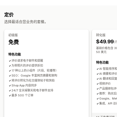
内容类型
网格布局
标签或侧边栏
所有评论页面
热门评论
评论亮点
UGC
照片
视频
评论
评论摘要
产品分组
筛选
丰富代码片段
定价
展示选项
收集评论的方式
选择最适合您业务的套餐。
评论数量
自定义通知
多语言
购物式数据源
自定义布局
电子邮件请求
社交媒体用户生成内容
弹出窗口
表单
促销
推荐
导入和导出
评论迁移
评论分发
自动化
自定义请求
分析
初级版
转化版
$49.99
免费
互动跟踪
转化跟踪
/
基础价格包含 3
50 美元
特色功能
评价请求电子邮件和提醒
特色功能
为带照片的评价提供折扣
AI 智能排序
17 种以上的小组件（片段、轮播等）
AI 摘要和评
SEO：Google 丰富网页摘要和架构
AI 翻译和回
将评价转化为社交媒体帖子和快拍
视频评价
Shop App 内容同步
产品捆绑包评
24/7 全天候聊天和电子邮件支持
推荐：购买后
最多 500 个订单
Google、Me
集成、API 访