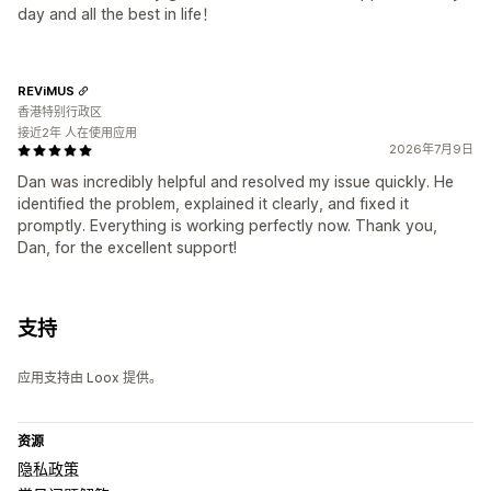
day and all the best in life！
REViMUS
香港特别行政区
接近2年 人在使用应用
2026年7月9日
Dan was incredibly helpful and resolved my issue quickly. He
identified the problem, explained it clearly, and fixed it
promptly. Everything is working perfectly now. Thank you,
Dan, for the excellent support!
支持
应用支持由 Loox 提供。
资源
隐私政策