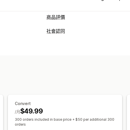
商品評價
顯示選項
社會認同
用戶推薦
附照片的評論
附影片的評論
內容類型
網格版面配置
分頁或側邊欄
所有評論
UGC
相片
影片
評價
商品分組
篩選
豐富程式碼片段
顯示選項
評論收集方式
評價數
自訂通知
多國語言
可購買摘要
電子郵件邀請
社群媒體使用者產生內容
匯入和匯出
評論移轉
評論整合
自動化
分析
互動追蹤
轉換追蹤
Convert
$49.99
/月
300 orders included in base price + $50 per additional 300
orders