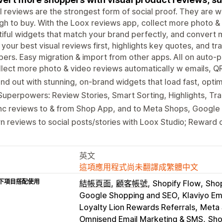
l reviews are the strongest form of social proof. They are w
h to buy. With the Loox reviews app, collect more photo & 
iful widgets that match your brand perfectly, and convert m
 your best visual reviews first, highlights key quotes, and tr
ers. Easy migration & import from other apps. All on auto-pi
lect more photo & video reviews automatically w emails, Q
nd out with stunning, on-brand widgets that load fast, opti
Superpowers: Review Stories, Smart Sorting, Highlights, Tra
nc reviews to & from Shop App, and to Meta Shops, Google
n reviews to social posts/stories with Loox Studio; Reward 
英文
這項應用程式尚未翻譯成繁體中文
下項目搭配使用
結帳頁面
顧客帳號
Shopify Flow
Sho
Google Shopping and SEO
Klaviyo Em
Loyalty Lion Rewards Referrals
Meta 
Omnisend Email Marketing & SMS
Sho