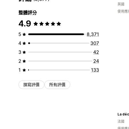
英國
使用應
整體評分
4.9
5
8,371
4
307
3
42
2
24
1
133
撰寫評價
所有評價
La dé
法國
使用應