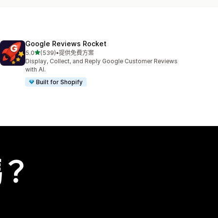
Google Reviews Rocket
滿分 5 顆星
5.0
(539)
•
提供免費方案
共有 539 則評價
Display, Collect, and Reply Google Customer Reviews
with AI.
Built for Shopify
嗎？