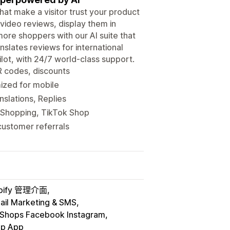
hat make a visitor trust your product
video reviews, display them in
ore shoppers with our AI suite that
anslates reviews for international
lot, with 24/7 world-class support.
R codes, discounts
mized for mobile
nslations, Replies
 Shopping, TikTok Shop
customer referrals
pify 管理介面
ail Marketing & SMS
Shops Facebook Instagram
p App