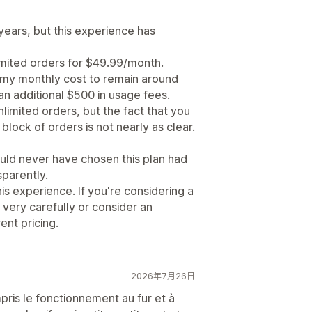
years, but this experience has
imited orders for $49.99/month.
 my monthly cost to remain around
an additional $500 in usage fees.
limited orders, but the fact that you
block of orders is not nearly as clear.
ould never have chosen this plan had
parently.
 experience. If you're considering a
 very carefully or consider an
ent pricing.
2026年7月26日
mpris le fonctionnement au fur et à