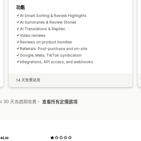
功能
AI Smart Sorting & Review Highlights
AI Summaries & Review Stories
AI Translations & Replies
Video reviews
Reviews on product bundles
Referrals: Post-purchase and on-site
Google, Meta, TikTok syndication
Integrations, API access, and webhooks
14 天免費試用
 30 天為週期收費。
查看所有定價選項
heLio