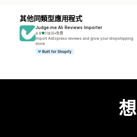
其他同類型應用程式
Judge.me Ali Reviews Importer
滿分 5 顆星
4.9
(183)
•
免費
共有 183 則評價
Import AliExpress reviews and grow your dropshipping
store
Built for Shopify
想