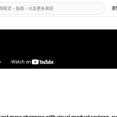
瀏
圖片圖庫
ert more shoppers with visual product reviews, s