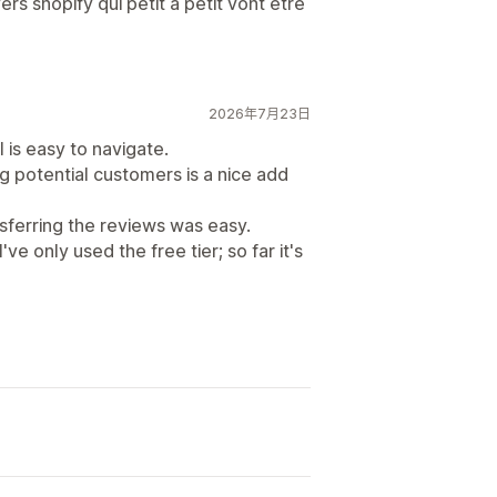
ers shopify qui petit a petit vont etre
2026年7月23日
 is easy to navigate.
g potential customers is a nice add
ferring the reviews was easy.
ve only used the free tier; so far it's