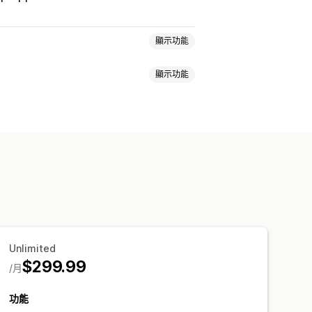
顯示功能
顯示功能
星級評等
徽章
輪播
多媒體檔案庫
頁面
熱門評論
精選評論
評論摘要
自訂版面配置
彈出式視窗
表單
促銷
轉介
自訂評論邀請
Unlimited
$299.99
/月
功能