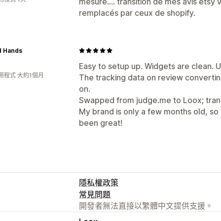
mesure.... transition de mes avis etsy v
remplacés par ceux de shopify.
d Hands
Easy to setup up. Widgets are clean. UI
用程式 大約1個月
The tracking data on review convertin
on.
Swapped from judge.me to Loox; trans
My brand is only a few months old, so I'
been great!
隱私權政策
常見問題
開發者無法直接以繁體中文提供支援。