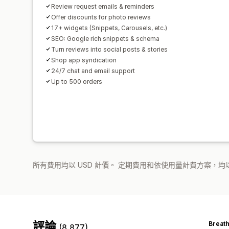
Review request emails & reminders
Offer discounts for photo reviews
17+ widgets (Snippets, Carousels, etc.)
SEO: Google rich snippets & schema
Turn reviews into social posts & stories
Shop app syndication
24/7 chat and email support
Up to 500 orders
所有費用均以 USD 計價。 定期費用和依使用量計費方案，均以
評論
Breat
(8,877)