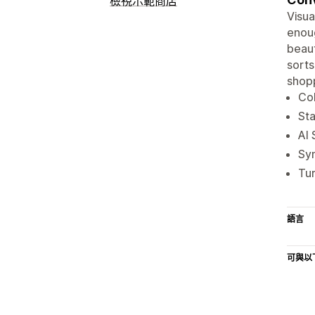
檢視示範商店
Visua
enoug
beaut
sorts
shopp
Col
Sta
AI 
Sy
Tur
語言
可與以