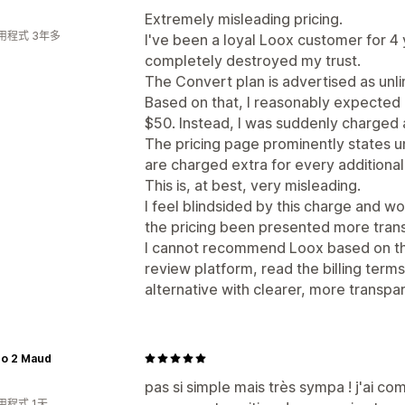
Extremely misleading pricing.
用程式 3年多
I've been a loyal Loox customer for 4 
completely destroyed my trust.
The Convert plan is advertised as unl
Based on that, I reasonably expected
$50. Instead, I was suddenly charged 
The pricing page prominently states un
are charged extra for every additional 
This is, at best, very misleading.
I feel blindsided by this charge and w
the pricing been presented more trans
I cannot recommend Loox based on this
review platform, read the billing terms
alternative with clearer, more transpar
co 2 Maud
pas si simple mais très sympa ! j'ai co
用程式 1天