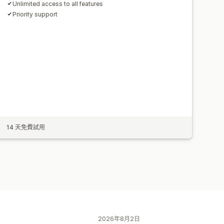
Unlimited access to all features
Priority support
14 天免費試用
2026年8月2日