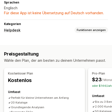
Sprachen
Englisch
Für diese App ist keine Übersetzung auf Deutsch vorhanden.
Kategorien
Helpdesk
Funktionen anzeigen
Kanäle
E-Mail
Live-Chat
Chatbot
Social Media
Help Center
Preisgestaltung
FAQs
Wähle den Plan, der am besten zu deinem Unternehmen passt.
Workflow-Automatisierung
Automatische Antwort
KI-Antworten
KI-Übersichten
Kostenloser Plan
Pro-Plan
Tickets
Automatische Zuweisung
$23
Kostenlos
/ Mona
Nachverfolgung von Bestellungen
oder $144/Jahr
Kundenbenachrichtigungen
Umfasst
Umfasst
Perfekt für kleine Unternehmen am Anfang
Bis zu 3 Be
20 Kataloge
2.000 Kund
Grundlegende Analysen
50 Kataloge