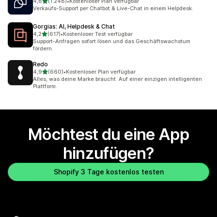
von 5 Sternen
4,8
(1.248)
•
Kostenloser Plan verfügbar
1248 Rezensionen insgesamt
Verkaufs-Support per Chatbot & Live-Chat in einem Helpdesk.
Gorgias: AI, Helpdesk & Chat
von 5 Sternen
4,2
(617)
•
Kostenloser Test verfügbar
617 Rezensionen insgesamt
Support-Anfragen sofort lösen und das Geschäftswachstum
fördern.
Redo
von 5 Sternen
4,9
(660)
•
Kostenloser Plan verfügbar
660 Rezensionen insgesamt
Alles, was deine Marke braucht. Auf einer einzigen intelligenten
Plattform.
Möchtest du eine App
hinzufügen?
Shopify 3 Tage kostenlos testen