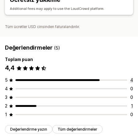
Ödemeler
Additional fees may apply to use the LoudCrowd platform.
Toplu ödemeler
Hediye kartı ödemeleri
Çoklu para birimi
Tüm ücretler USD cinsinden faturalandırılır.
Değerlendirmeler
(5)
Toplam puan
4,4
5
4
4
0
3
0
2
1
1
0
Değerlendirme yazın
Tüm değerlendirmeler