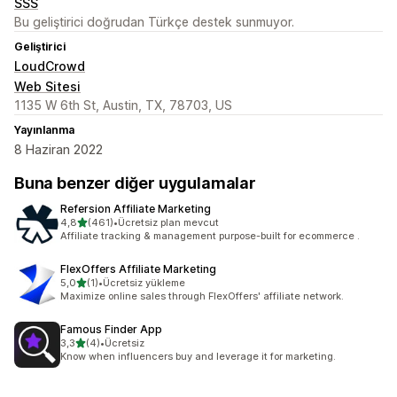
SSS
Bu geliştirici doğrudan Türkçe destek sunmuyor.
Geliştirici
LoudCrowd
Web Sitesi
1135 W 6th St, Austin, TX, 78703, US
Yayınlanma
8 Haziran 2022
Buna benzer diğer uygulamalar
Refersion Affiliate Marketing
5 yıldız üzerinden
4,8
(461)
•
Ücretsiz plan mevcut
toplam 461 değerlendirme
Affiliate tracking & management purpose-built for ecommerce .
FlexOffers Affiliate Marketing
5 yıldız üzerinden
5,0
(1)
•
Ücretsiz yükleme
toplam 1 değerlendirme
Maximize online sales through FlexOffers' affiliate network.
Famous Finder App
5 yıldız üzerinden
3,3
(4)
•
Ücretsiz
toplam 4 değerlendirme
Know when influencers buy and leverage it for marketing.