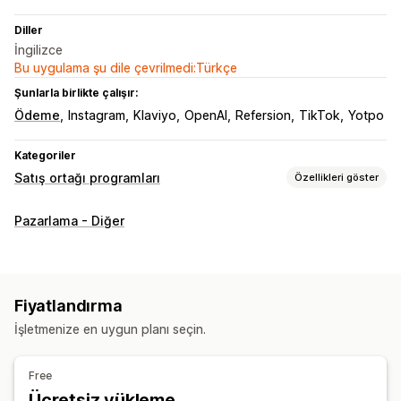
Diller
İngilizce
Bu uygulama şu dile çevrilmedi:Türkçe
Şunlarla birlikte çalışır:
Ödeme
Instagram
Klaviyo
OpenAI
Refersion
TikTok
Yotpo
Kategoriler
Satış ortağı programları
Özellikleri göster
Komisyon seçenekleri
Pazarlama - Diğer
Otomatik kurallar
Olgunlaşma süreleri
Özel komisyon
Ürün komisyonu
Kademeli avantajlar
Yönlendirme yönetimi
Fiyatlandırma
Satış ortağı bağlantıları
İndirimler
İşletmenize en uygun planı seçin.
Satış ortağı deneyimi
Free
Marka öğeli portal
Özel marka öğeleri
Ücretsiz yükleme