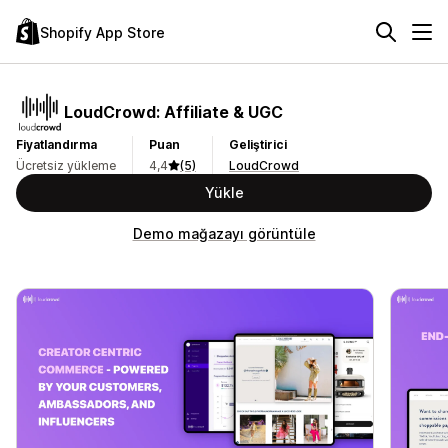
Shopify App Store
LoudCrowd: Affiliate & UGC
Fiyatlandırma
Puan
Geliştirici
Ücretsiz yükleme
4,4
(5)
LoudCrowd
Yükle
Demo mağazayı görüntüle