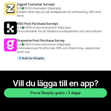
Zigpoll Customer Surveys
av 5 stjärnor
5,0
(502)
•
Gratisplan tillgänglig
502 recensioner totalt
Enkäter efter köp och på webbplatsen för attribuering, NPS med
mera
KNO Post Purchase Surveys
av 5 stjärnor
4,9
(108)
•
Gratis testversion tillgänglig
108 recensioner totalt
Få kundinsikter för att förbättra kundlojaliteten och driva tillväxt
Grapevine Post Purchase Survey
av 5 stjärnor
5,0
(182)
•
Gratis testversion tillgänglig
182 recensioner totalt
Undersökningar för efter köp, NPS och tillskrivning, obegränsat
antal svar
Built for Shopify
Vill du lägga till en app?
Prova Shopify gratis i 3 dagar