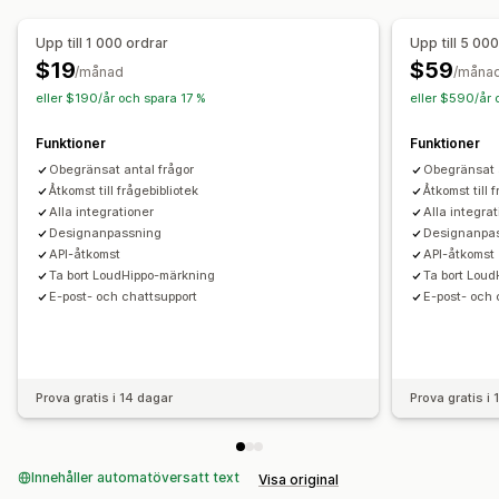
AI-insikter
Marknadsföringsattribuering
ROAS
Enkättyper
Upp till 1 000 ordrar
Upp till 5 00
Diagram och rapporter
Kundnöjdhet
Marknadsundersökning
$19
$59
/månad
/måna
Analyspanel
Anpassade instrumentpaneler
Net Promoter Score (NPS)
Produktfeedback
Efter köp
eller $190/år och spara 17 %
eller $590/år 
Anpassade rapporter
Dataexport
Historikanalys
Attribuering
Funktioner
Funktioner
Hantering av inskickningar
Obegränsat antal frågor
Obegränsat 
Dataexport
Analysverktyg
Kundsegment
Åtkomst till frågebibliotek
Åtkomst till 
Alla integrationer
Alla integra
Designanpassning
Designanpa
API-åtkomst
API-åtkomst
Ta bort LoudHippo-märkning
Ta bort Lou
E-post- och chattsupport
E-post- och 
Prova gratis i 14 dagar
Prova gratis i
Innehåller automatöversatt text
Visa original