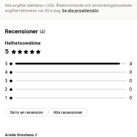
Alla avgifter debiteras i USD. Återkommande och användningsbaserade
avgifter faktureras var 30:e dag.
Se alla prisalternativ
Recensioner
(4)
Helhetsomdöme
5
5
4
4
0
3
0
2
0
1
0
Skriv en recension
Alla recensioner
Arielle Shoshana