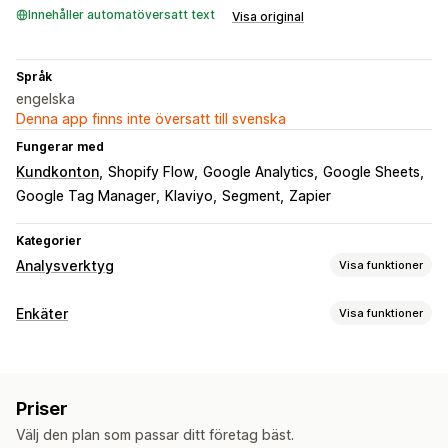
Innehåller automatöversatt text
Visa original
Språk
engelska
Denna app finns inte översatt till svenska
Fungerar med
Kundkonton
Shopify Flow
Google Analytics
Google Sheets
Google Tag Manager
Klaviyo
Segment
Zapier
Kategorier
Analysverktyg
Visa funktioner
Kundbeteende
Enkäter
Visa funktioner
Spårning i realtid
Aktivitetsspårning
Segmentering
Formuläranpassning
Besökarens IP-adress
Livstidsvärde (LTV)
Villkorlig logik
Anpassade stilar
Dra och släpp-redigerare
Lojalitetsanalys
Kohortanalys
Priser
Inbäddade formulär
Filuppladdning
Mallar
Flera sidor
Marknadsföring och försäljning
Välj den plan som passar ditt företag bäst.
Flera språk