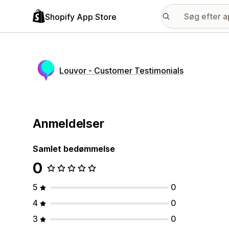
Shopify App Store
Louvor ‑ Customer Testimonials
Anmeldelser
Samlet bedømmelse
0
5
0
4
0
3
0