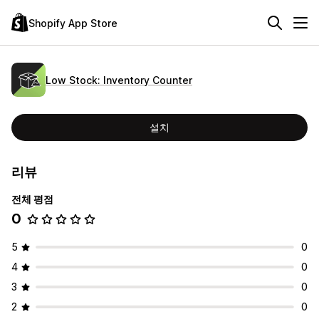
Shopify App Store
Low Stock: Inventory Counter
설치
리뷰
전체 평점
0
5
0
4
0
3
0
2
0