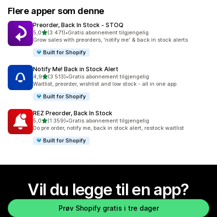
Flere apper som denne
Preorder, Back In Stock ‑ STOQ
av 5 stjerner
5,0
(3 471)
•
Gratis abonnement tilgjengelig
Totalt 3471 omtaler
Grow sales with preorders, 'notify me' & back in stock alerts
Built for Shopify
Notify Me! Back in Stock Alert
av 5 stjerner
4,9
(3 513)
•
Gratis abonnement tilgjengelig
Totalt 3513 omtaler
Waitlist, preorder, wishlist and low stock - all in one app.
Built for Shopify
REZ Preorder, Back In Stock
av 5 stjerner
5,0
(1 359)
•
Gratis abonnement tilgjengelig
Totalt 1359 omtaler
Do pre order, notify me, back in stock alert, restock waitlist
Built for Shopify
Vil du legge til en app?
Prøv Shopify gratis i tre dager