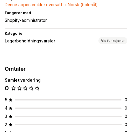
Denne appen er ikke oversatt til Norsk (bokmål)
Fungerer med
Shopify-administrator
Kategorier
Lagerbeholdningsvarsler
Vis funksjoner
Varsler
Lav lagerbeholdning
Tilpassede varslinger
Omtaler
Tilpasning
Samlet vurdering
Varslingsinnstillinger
Lagerteller
0
Analyser og rapportering
Lagersporing
5
0
4
0
3
0
2
0