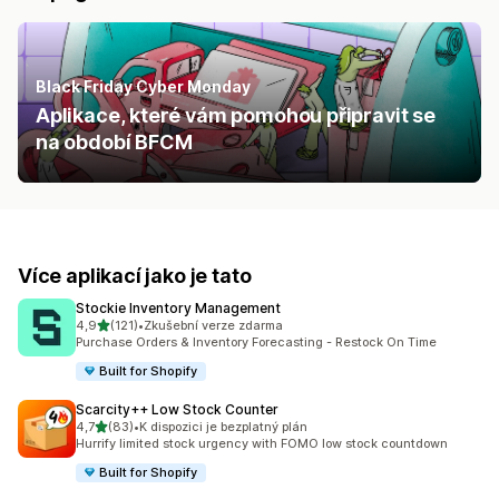
Black Friday Cyber Monday
Aplikace, které vám pomohou připravit se
na období BFCM
Více aplikací jako je tato
Stockie Inventory Management
z 5 hvězd
4,9
(121)
•
Zkušební verze zdarma
Celkový počet recenzí: 121
Purchase Orders & Inventory Forecasting - Restock On Time
Built for Shopify
Scarcity++ Low Stock Counter
z 5 hvězd
4,7
(83)
•
K dispozici je bezplatný plán
Celkový počet recenzí: 83
Hurrify limited stock urgency with FOMO low stock countdown
Built for Shopify