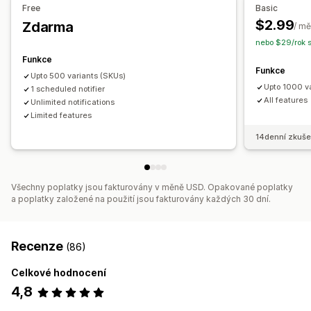
Připomenutí doplnění zásob
Upozornění na nízké zásoby
Free
Basic
Nastavení upozornění
Šablony notifikací
Notifikace o nedostupnosti ve skladu
$2.99
Zdarma
/ mě
Upozornění na prahová množství
Vlastní výkazy
nebo $29/rok 
Analytika a vykazování
E-mailová oznámení
Analytika
Funkce
Výkazy skladových zásob
Sledování skladových zásob
Funkce
Upto 500 variants (SKUs)
Upto 1000 v
1 scheduled notifier
All features
Unlimited notifications
Limited features
14denní zkuše
Všechny poplatky jsou fakturovány v měně USD. Opakované poplatky
a poplatky založené na použití jsou fakturovány každých 30 dní.
Recenze
(86)
Celkové hodnocení
4,8