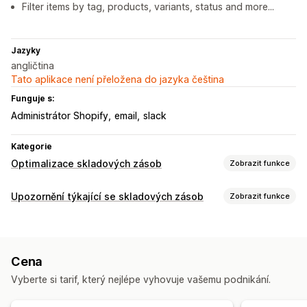
Filter items by tag, products, variants, status and more...
Jazyky
angličtina
Tato aplikace není přeložena do jazyka čeština
Funguje s:
Administrátor Shopify
email
slack
Kategorie
Optimalizace skladových zásob
Zobrazit funkce
Správa skladových zásob
Upozornění týkající se skladových zásob
Zobrazit funkce
Sledování skladových zásob
Více lokalit
Notifikace
Aktualizace v reálném čase
Jednotky SKU
Automatická upozornění
Ruční upozornění
Plánování skladových zásob
Cena
Dávkové odeslání
Nízký stav skladových zásob
E-mail
Notifikace a analytika
Vyberte si tarif, který nejlépe vyhovuje vašemu podnikání.
Není skladem
Vlastní upozornění
Notifikace o doplnění skladových zásob
Přizpůsobení