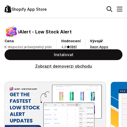
Shopify App Store
iAlert ‑ Low Stock Alert
Cena
Hodnocení
Vývojář
K dispozici je bezplatný plán
4,8
(86)
Xeon Apps
Instalovat
Zobrazit demoverzi obchodu