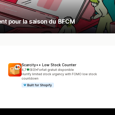
rent pour la saison du BFCM
Scarcity++ Low Stock Counter
étoile(s) sur 5
4,7
(83)
•
Forfait gratuit disponible
83 avis au total
Hurrify limited stock urgency with FOMO low stock
countdown
Built for Shopify