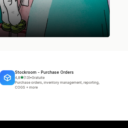
Stockroom ‑ Purchase Orders
étoile(s) sur 5
4,8
(13)
•
Gratuite
13 avis au total
Purchase orders, inventory management, reporting,
COGS + more