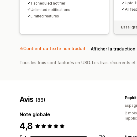
Upto 1
1 scheduled notifier
All fea
Unlimited notifications
Limited features
Essai gra
Contient du texte non traduit
Afficher la traduction
Tous les frais sont facturés en USD. Les frais récurrents et b
Avis
Popkit
(86)
Espag
2 mois 
Note globale
l’appli
4,8
House