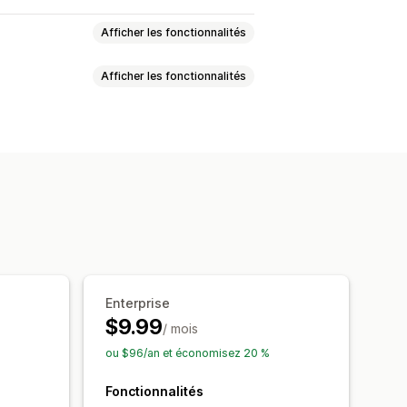
Afficher les fonctionnalités
Afficher les fonctionnalités
jour en temps réel
SKU
lles
Envoi par lot
Stock faible
personnalisées
tre en stock
rtes de niveau de stock faible
ications
re de stock
Alertes sur les seuils
 par e-mail
Analyses de données
e rapports
cks
Enterprise
$9.99
/ mois
ou $96/an et économisez 20 %
Fonctionnalités