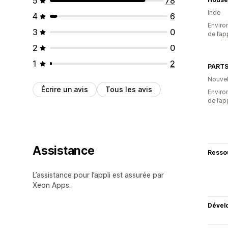
5
78
Inde
4
6
Environ
3
0
de l’ap
2
0
1
2
PART
Nouvel
Écrire un avis
Tous les avis
Environ
de l’ap
Assistance
Resso
L’assistance pour l’appli est assurée par
Xeon Apps.
Dével