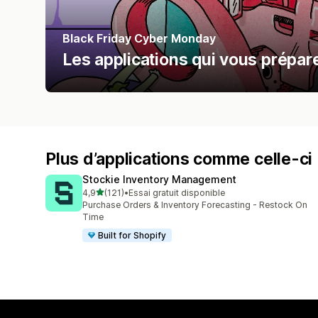
Black Friday Cyber Monday
Les applications qui vous prépa
Plus d’applications comme celle-ci
Stockie Inventory Management
étoile(s) sur 5
4,9
(121)
•
Essai gratuit disponible
121 avis au total
Purchase Orders & Inventory Forecasting - Restock On
Time
Built for Shopify