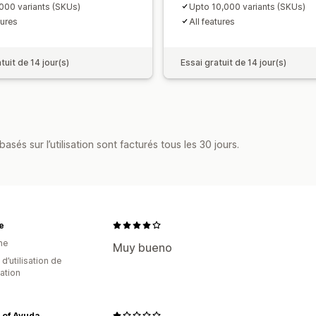
000 variants (SKUs)
Upto 10,000 variants (SKUs)
tures
All features
tuit de 14 jour(s)
Essai gratuit de 14 jour(s)
asés sur l’utilisation sont facturés tous les 30 jours.
e
ne
Muy bueno
d’utilisation de
cation
 of Ayuda