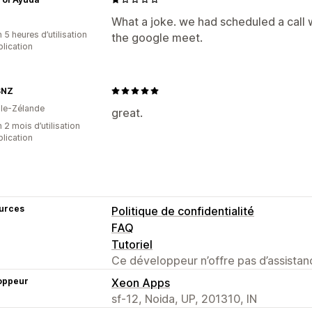
What a joke. we had scheduled a call
 5 heures d’utilisation
the google meet.
plication
SNZ
le-Zélande
great.
 2 mois d’utilisation
plication
urces
Politique de confidentialité
FAQ
Tutoriel
Ce développeur n’offre pas d’assistanc
oppeur
Xeon Apps
sf-12, Noida, UP, 201310, IN