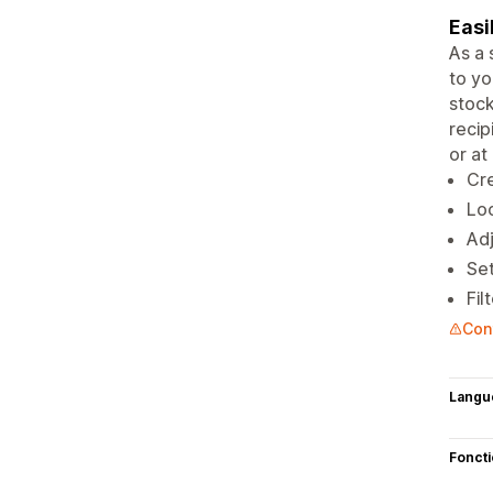
Easi
As a 
to yo
stock
recip
or at
Cre
Loc
Adj
Set
Fil
Con
Langu
Fonct