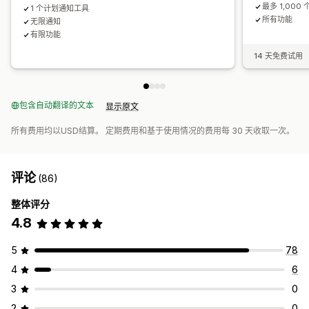
最多 1,000 
1 个计划通知工具
所有功能
无限通知
有限功能
14 天免费试用
包含自动翻译的文本
显示原文
所有费用均以USD结算。 定期费用和基于使用情况的费用每 30 天收取一次。
评论
(86)
整体评分
4.8
5
78
4
6
3
0
2
0