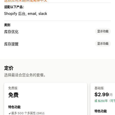
适配以下产品：
Shopify 后台
email
slack
类别
库存优化
显示功能
库存管理
库存提醒
显示功能
库存跟踪
多地点
实时更新
SKU
库存规划
通知
通知和分析
自动提醒
手动提醒
批量发送
库存不足
电子邮件
缺货
重新入库通知
补货提醒
库存不足提醒
缺货通知
门槛提醒
定价
自定义提醒
自定义报告
电子邮件通知
分析
选择最适合您业务的套餐。
自定义
提醒设置
通知模板
免费版
基础版
$2.99
免费
分析和报告
/月
或 $29/年（可
库存报告
库存跟踪
特色功能
特色功能
最多 500 个多属性 (SKU)