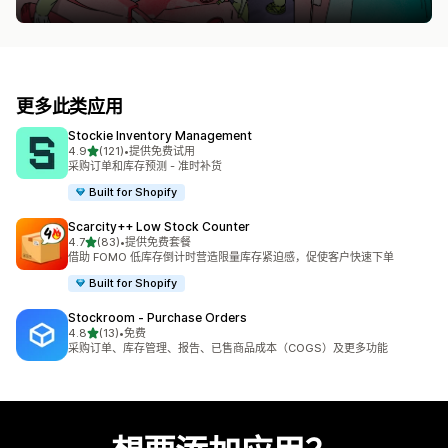
更多此类应用
Stockie Inventory Management
星（满分 5 星）
4.9
(121)
•
提供免费试用
总共 121 条评论
采购订单和库存预测 - 准时补货
Built for Shopify
Scarcity++ Low Stock Counter
星（满分 5 星）
4.7
(83)
•
提供免费套餐
总共 83 条评论
借助 FOMO 低库存倒计时营造限量库存紧迫感，促使客户快速下单
Built for Shopify
Stockroom ‑ Purchase Orders
星（满分 5 星）
4.8
(13)
•
免费
总共 13 条评论
采购订单、库存管理、报告、已售商品成本（COGS）及更多功能