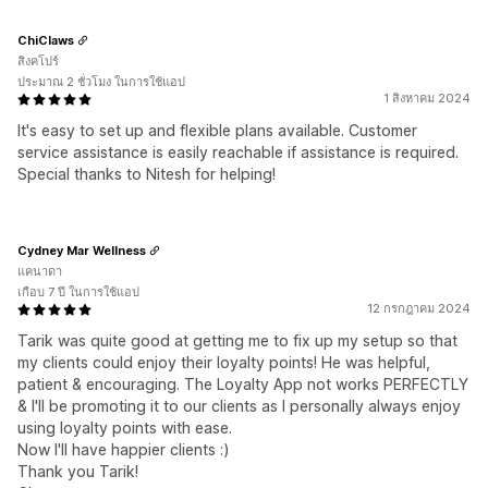
ChiClaws
สิงคโปร์
ประมาณ 2 ชั่วโมง ในการใช้แอป
1 สิงหาคม 2024
It's easy to set up and flexible plans available. Customer
service assistance is easily reachable if assistance is required.
Special thanks to Nitesh for helping!
Cydney Mar Wellness
แคนาดา
เกือบ 7 ปี ในการใช้แอป
12 กรกฎาคม 2024
Tarik was quite good at getting me to fix up my setup so that
my clients could enjoy their loyalty points! He was helpful,
patient & encouraging. The Loyalty App not works PERFECTLY
& I'll be promoting it to our clients as I personally always enjoy
using loyalty points with ease.
Now I'll have happier clients :)
Thank you Tarik!