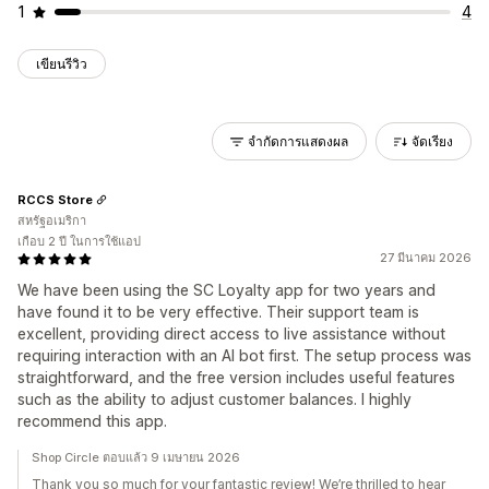
1
4
เขียนรีวิว
จำกัดการแสดงผล
จัดเรียง
RCCS Store
สหรัฐอเมริกา
เกือบ 2 ปี ในการใช้แอป
27 มีนาคม 2026
We have been using the SC Loyalty app for two years and
have found it to be very effective. Their support team is
excellent, providing direct access to live assistance without
requiring interaction with an AI bot first. The setup process was
straightforward, and the free version includes useful features
such as the ability to adjust customer balances. I highly
recommend this app.
Shop Circle ตอบแล้ว 9 เมษายน 2026
Thank you so much for your fantastic review! We’re thrilled to hear