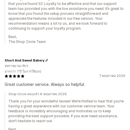
that you’ve found SC Loyalty to be effective and that our support
team has provided you with the live assistance you need. It’s great to
know that you found the setup process straightforward and
appreciate the features included in our free version. Your
recommendation means a lot to us, and we look forward to
continuing to support your loyalty program.
Best,
The Shop Circle Team
Short And Sweet Bakery
สหราชอาณาจักร
มากกว่า 7 ปี ในการใช้แอป
7 พฤษภาคม 2026
Great customer service. Always so helpful.
Shop Circle ตอบแล้ว 8 พฤษภาคม 2026
Thank you for your wonderful review! We’re thrilled to hear that you’re
having a great experience with our customer service team. Your
feedback is incredibly encouraging and motivates us to keep
providing the best support possible. If you ever need assistance,
don’t hesitate to reach out.
Best,