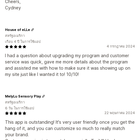
Cheers,
Cydney
House of eLLe
สหรัฐอเมริกา
เกือบ 4 ปี ในการใช้แอป
4 กรกฎาคม 2024
I had a question about upgrading my program and customer
service was quick, gave me more details about the program
and assisted me with how to make sure it was showing up on
my site just like I wanted it to! 10/10!
MelyLu Sensory Play
สหรัฐอเมริกา
6 วัน ในการใช้แอป
22 พฤษภาคม 2024
This app is outstanding! It's very user friendly once you get the
hang of it, and you can customize so much to really match
your brand.