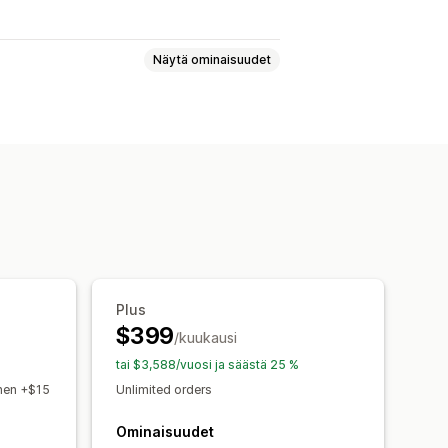
Näytä ominaisuudet
-tasot
Suosittelut
elmat
ortit
Cash back
Kauppakrediitti
set tuotteet
Varhainen käyttöoikeus
Mukautetut palkkiot
Plus
$399
/kuukausi
tai $3,588/vuosi ja säästä 25 %
then +$15
Unlimited orders
Ominaisuudet