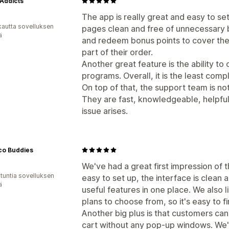
 Addicts
The app is really great and easy to set
kautta sovelluksen
pages clean and free of unnecessary b
ä
and redeem bonus points to cover the 
part of their order.
Another great feature is the ability t
programs. Overall, it is the least com
On top of that, the support team is not
They are fast, knowledgeable, helpfu
issue arises.
co Buddies
We've had a great first impression of 
 tuntia sovelluksen
easy to set up, the interface is clean a
ä
useful features in one place. We also li
plans to choose from, so it's easy to fi
Another big plus is that customers can
cart without any pop-up windows. We've