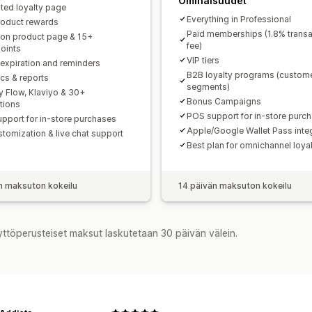
Ominaisuudet
ted loyalty page
Everything in Professional
roduct rewards
Paid memberships (1.8% transa
 on product page & 15+
fee)
oints
VIP tiers
 expiration and reminders
B2B loyalty programs (custom
ics & reports
segments)
y Flow, Klaviyo & 30+
Bonus Campaigns
ations
POS support for in-store purc
pport for in-store purchases
Apple/Google Wallet Pass inte
stomization & live chat support
Best plan for omnichannel loya
n maksuton kokeilu
14 päivän maksuton kokeilu
yttöperusteiset maksut laskutetaan 30 päivän välein.