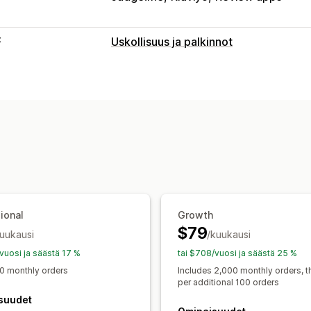
t
Uskollisuus ja palkinnot
Ohjelmatyypit
Palkitsemisohjelmat
Jäsenyydet
VIP
Cash back -ohjelmat
Mukautetut ohj
Tarjottavat palkkiot
Pisteet
Alennukset
Kupongit
Lahjak
POS-palkkiot
Ilmainen toimitus
Ilmai
Käyttö yksinoikeudella
Jäsenyysedut
ional
Growth
$79
kuukausi
/kuukausi
/vuosi ja säästä 17 %
tai $708/vuosi ja säästä 25 %
0 monthly orders
Includes 2,000 monthly orders, 
per additional 100 orders
suudet