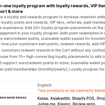
in-one loyalty program with loyalty rewards, VIP ti
ort & more
e a loyalty and rewards program to increase retention onlin
 loyalty points and rewards, VIP tiers, referrals, paid membe
ne experience. Add 20+ loyalty program placements on the s
agement in your loyalty program (with point redemption in c
e earn/redeem points, scannable wallet passes for boosting 
 how your customers earn points, redeem rewards, add VIP 
 customers redeem rewards in the Cart without any confus
ose from 15+ high-converting loyalty placements to add on
 support: earn/redeem points in-store; scannable wallet pa
er paid memberships (monthly/yearly); Loyalty program for
Englanti
Tätä sovellusta ei ole käännetty kiele
 seuraavan kanssa:
Kassa
Asiakastilit
Shopify POS
Shop
Judge.me
Klaviyo
Review apps