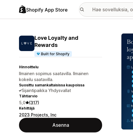
Shopify App Store
Esitt
Love Loyalty and
Rewards
Built for Shopify
Hinnoittelu
Ilmainen sopimus saatavilla. Ilmainen
kokeilu saatavilla.
Suosittu samankaltaisissa kaupoissa
Sijaintipaikka Yhdysvallat
Tähtiarvio
5,0
(317)
Kehittäjä
2023 Projects, Inc
Asenna