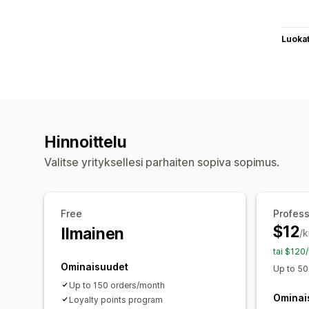
Luoka
Hinnoittelu
Valitse yrityksellesi parhaiten sopiva sopimus.
Free
Profess
$12
Ilmainen
/
tai $120
Ominaisuudet
Up to 50
Up to 150 orders/month
Ominai
Loyalty points program