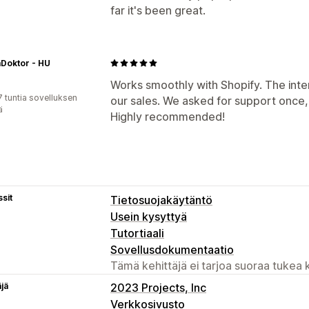
far it's been great.
Doktor - HU
Works smoothly with Shopify. The inter
7 tuntia sovelluksen
our sales. We asked for support once,
ä
Highly recommended!
sit
Tietosuojakäytäntö
Usein kysyttyä
Tutortiaali
Sovellusdokumentaatio
Tämä kehittäjä ei tarjoa suoraa tukea k
äjä
2023 Projects, Inc
Verkkosivusto