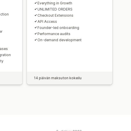
Everything in Growth
UNLIMITED ORDERS
ction
Checkout Extensions
API Access
Founder-led onboarding
er
Performance audits
On-demand development
hases
gration
lty
14 päivän maksuton kokeilu