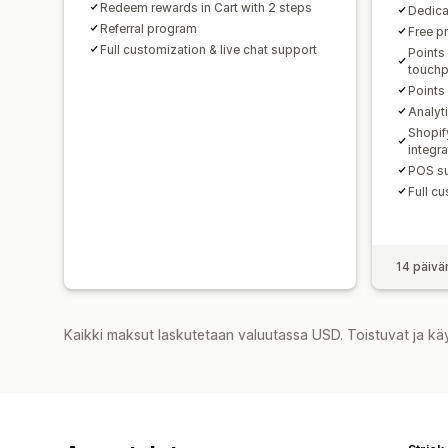
Redeem rewards in Cart with 2 steps
Dedica
Referral program
Free p
Full customization & live chat support
Points
touchp
Points
Analyt
Shopif
integr
POS su
Full cu
14 päivä
Kaikki maksut laskutetaan valuutassa USD. Toistuvat ja kä