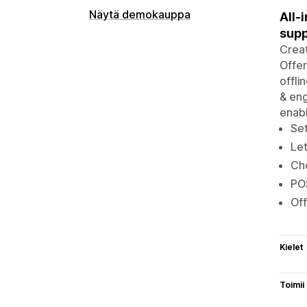
Näytä demokauppa
All-
supp
Creat
Offer
offli
& eng
enabl
Set
Let
Cho
POS
Off
Kielet
Toimii