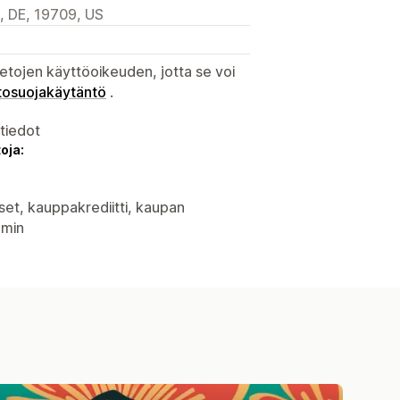
, DE, 19709, US
etojen käyttöoikeuden, jotta se voi
tosuojakäytäntö
.
atiedot
oja:
kset, kauppakrediitti, kaupan
dmin