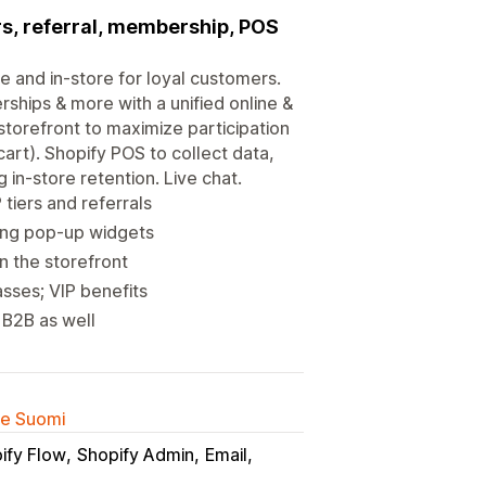
ers, referral, membership, POS
e and in-store for loyal customers.
rships & more with a unified online &
torefront to maximize participation
art). Shopify POS to collect data,
in-store retention. Live chat.
tiers and referrals
ing pop-up widgets
 the storefront
sses; VIP benefits
 B2B as well
lle Suomi
ify Flow
Shopify Admin
Email