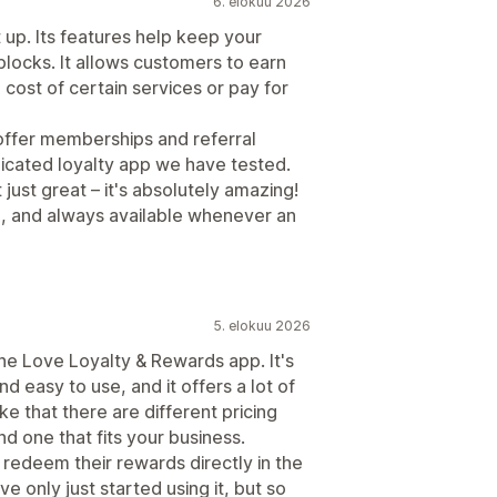
6. elokuu 2026
 up. Its features help keep your
locks. It allows customers to earn
cost of certain services or pay for
o offer memberships and referral
plicated loyalty app we have tested.
 just great – it's absolutely amazing!
l, and always available whenever an
5. elokuu 2026
the Love Loyalty & Rewards app. It's
nd easy to use, and it offers a lot of
ke that there are different pricing
nd one that fits your business.
 redeem their rewards directly in the
 only just started using it, but so