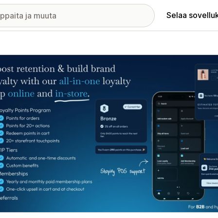
Selaa sovellu
elykuvagalleria