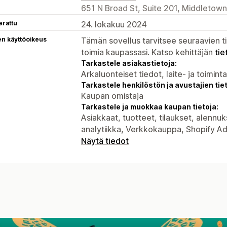
651 N Broad St, Suite 201, Middletown
erattu
24. lokakuu 2024
en käyttöoikeus
Tämän sovellus tarvitsee seuraavien ti
toimia kaupassasi. Katso kehittäjän
tie
Tarkastele asiakastietoja:
Arkaluonteiset tiedot, laite- ja toimint
Tarkastele henkilöstön ja avustajien tiet
Kaupan omistaja
Tarkastele ja muokkaa kaupan tietoja:
Asiakkaat, tuotteet, tilaukset, alennu
analytiikka, Verkkokauppa, Shopify A
Näytä tiedot