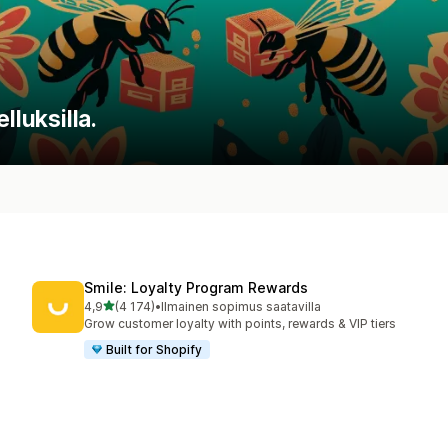
lluksilla.
Smile: Loyalty Program Rewards
/ 5 tähteä
4,9
(4 174)
•
Ilmainen sopimus saatavilla
4174 arvostelua yhteensä
Grow customer loyalty with points, rewards & VIP tiers
Built for Shopify