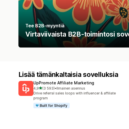
Tee B2B-myyntiä
Virtaviivaista B2B-toimintosi sove
Lisää tämänkaltaisia sovelluksia
UpPromote Affiliate Marketing
/ 5 tähteä
4,9
(3 593)
•
Ilmainen asennus
3593 arvostelua yhteensä
Drive referral sales loops with influencer & affiliate
program
Built for Shopify