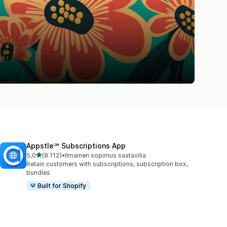
Appstle℠ Subscriptions App
/ 5 tähteä
5,0
(8 112)
•
Ilmainen sopimus saatavilla
8112 arvostelua yhteensä
Retain customers with subscriptions, subscription box,
bundles
Built for Shopify