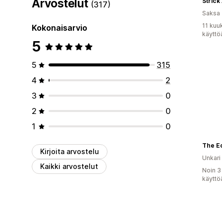
Arvostelut
Strick
(317)
Saksa
11 kuu
Kokonaisarvio
käyttö
5
5
315
4
2
3
0
2
0
1
0
The E
Kirjoita arvostelu
Unkari
Kaikki arvostelut
Noin 3
käyttö