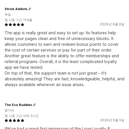
Strick Addicts
독일
앱 사용 기간 11개월
2026년 8월 6일
The app is really great and easy to set up. Its features help
keep your pages clean and free of unnecessary blocks. It
allows customers to earn and redeem bonus points to cover
the cost of certain services or pay for part of their order.
Another great feature is the ability to offer memberships and
referral programs. Overall, it is the least complicated loyalty
app we have tested.
On top of that, the support team is not just great – it's
absolutely amazing! They are fast, knowledgeable, helpful, and
always available whenever an issue arises.
The Eco Buddies
헝가리
앱 사용 기간 대략 3시간
2026년 8월 5일
We've had a great first impression of the Love Loyalty &