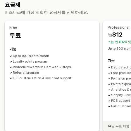
요금제
사용자 지정 프로그램
비즈니스에 가장 적합한 요금제를 선택하세요.
제공할 수 있는 리워드
포인트
할인
쿠폰
기프트 카드
캐시백
스토어 크레딧
Free
Professional
POS 리워드
무료 배송
무료 제품
얼리 액세스
독점 액세스
$12
무료
/월
멤버십 특전
사용자 지정 리워드
또는 연 $120 및
Up to 500 mont
기능
Up to 150 orders/month
기능
Loyalty points program
Redeem rewards in Cart with 2 steps
Dedicated l
Referral program
Free produc
Full customization & live chat support
Points on pr
Points expir
Analytics & 
Shopify Flow
POS support 
Full customi
14일 무료 체험