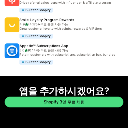
총 리뷰 3594개
Drive referral sales loops with influencer & affiliate program
Built for Shopify
Smile: Loyalty Program Rewards
별 5개 중
4.9
(4,178)
•
무료 플랜 사용 가능
총 리뷰 4178개
Grow customer loyalty with points, rewards & VIP tiers
Built for Shopify
Appstle℠ Subscriptions App
별 5개 중
5.0
(8,144)
•
무료 플랜 사용 가능
총 리뷰 8144개
Retain customers with subscriptions, subscription box, bundles
Built for Shopify
앱을 추가하시겠어요?
Shopify 3일 무료 체험