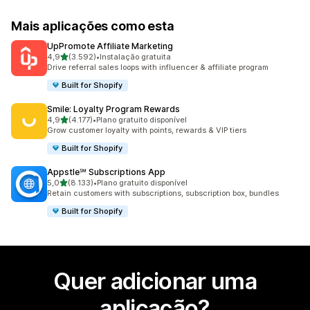
Mais aplicações como esta
UpPromote Affiliate Marketing
de 5 estrelas
4,9
(3.592)
•
Instalação gratuita
3592 total de avaliações
Drive referral sales loops with influencer & affiliate program
Built for Shopify
Smile: Loyalty Program Rewards
de 5 estrelas
4,9
(4.177)
•
Plano gratuito disponível
4177 total de avaliações
Grow customer loyalty with points, rewards & VIP tiers
Built for Shopify
Appstle℠ Subscriptions App
de 5 estrelas
5,0
(8.133)
•
Plano gratuito disponível
8133 total de avaliações
Retain customers with subscriptions, subscription box, bundles
Built for Shopify
Quer adicionar uma
aplicação?