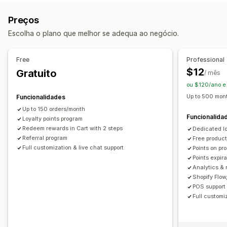
Programas de recompensas
Adesões
Níveis de VIP
Preços
Referências
Programas de cashback
Escolha o plano que melhor se adequa ao negócio.
Programas personalizados
Recompensas que pode oferecer
Free
Professional
Pontos
Descontos
Cupões
Cartões de oferta
Cashback
$12
Gratuito
/ mês
Crédito de loja
Recompensas POS
Envio gratuito
ou $120/ano e
Produtos gratuitos
Acesso antecipado
Acesso exclusivo
Up to 500 mont
Funcionalidades
Vantagens de adesão
Recompensas personalizadas
Up to 150 orders/month
Funcionalida
Loyalty points program
Redeem rewards in Cart with 2 steps
Dedicated l
Referral program
Free produc
Full customization & live chat support
Points on pr
Points expir
Analytics & 
Shopify Flow
POS support 
Full customi