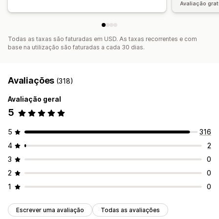
Avaliação grat
Todas as taxas são faturadas em USD. As taxas recorrentes e com
base na utilização são faturadas a cada 30 dias.
Avaliações
(318)
Avaliação geral
5
5
316
4
2
3
0
2
0
1
0
Escrever uma avaliação
Todas as avaliações