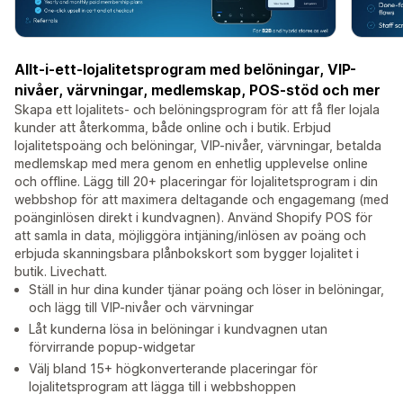
Allt-i-ett-lojalitetsprogram med belöningar, VIP-
nivåer, värvningar, medlemskap, POS-stöd och mer
Skapa ett lojalitets- och belöningsprogram för att få fler lojala
kunder att återkomma, både online och i butik. Erbjud
lojalitetspoäng och belöningar, VIP-nivåer, värvningar, betalda
medlemskap med mera genom en enhetlig upplevelse online
och offline. Lägg till 20+ placeringar för lojalitetsprogram i din
webbshop för att maximera deltagande och engagemang (med
poänginlösen direkt i kundvagnen). Använd Shopify POS för
att samla in data, möjliggöra intjäning/inlösen av poäng och
erbjuda skanningsbara plånbokskort som bygger lojalitet i
butik. Livechatt.
Ställ in hur dina kunder tjänar poäng och löser in belöningar,
och lägg till VIP-nivåer och värvningar
Låt kunderna lösa in belöningar i kundvagnen utan
förvirrande popup-widgetar
Välj bland 15+ högkonverterande placeringar för
lojalitetsprogram att lägga till i webbshoppen