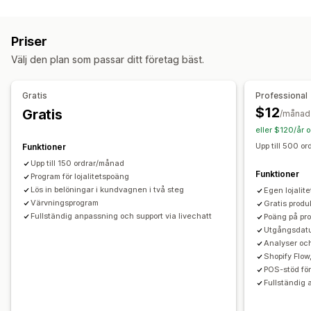
Programtyper
Belöningsprogram
Medlemskap
VIP-program
Priser
Hänvisningar
Cashback-program
Anpassade program
Välj den plan som passar ditt företag bäst.
Belöningar som du kan erbjuda
Poäng
Rabatter
Kuponger
Presentkort
Cashback
Gratis
Professional
Värdecheck
Belöningar i kassan
Fri frakt
Gratisprodukter
$12
Gratis
/månad
Tidig åtkomst
Exklusiv åtkomst
Medlemsförmåner
eller $120/år 
Anpassade belöningar
Upp till 500 o
Funktioner
Upp till 150 ordrar/månad
Funktioner
Program för lojalitetspoäng
Lös in belöningar i kundvagnen i två steg
Egen lojalit
Värvningsprogram
Gratis produ
Fullständig anpassning och support via livechatt
Poäng på pro
Utgångsdatu
Analyser och
Shopify Flow
POS-stöd för 
Fullständig 