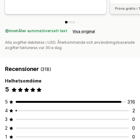
Prova gratis i
Innehåller automatöversatt text
Visa original
Alla avgifter debiteras i USD. Återkommande och användningsbaserade
avgifter faktureras var 30:e dag.
Recensioner
(318)
Helhetsomdöme
5
5
316
4
2
3
0
2
0
1
0