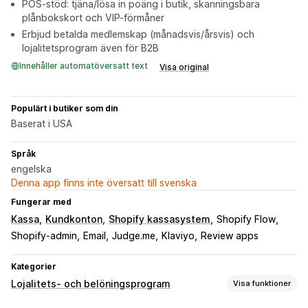
POS-stöd: tjäna/lösa in poäng i butik, skanningsbara
plånbokskort och VIP-förmåner
Erbjud betalda medlemskap (månadsvis/årsvis) och
lojalitetsprogram även för B2B
Innehåller automatöversatt text
Visa original
Populärt i butiker som din
Baserat i USA
Språk
engelska
Denna app finns inte översatt till svenska
Fungerar med
Kassa
Kundkonton
Shopify kassasystem
Shopify Flow
Shopify-admin
Email
Judge.me
Klaviyo
Review apps
Kategorier
Lojalitets- och belöningsprogram
Visa funktioner