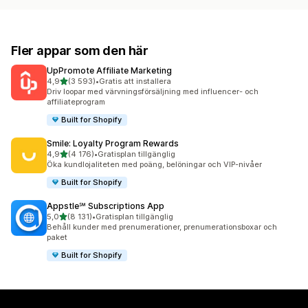
Fler appar som den här
UpPromote Affiliate Marketing
av 5 stjärnor
4,9
(3 593)
•
Gratis att installera
3593 recensioner totalt
Driv loopar med värvningsförsäljning med influencer- och
affiliateprogram
Built for Shopify
Smile: Loyalty Program Rewards
av 5 stjärnor
4,9
(4 176)
•
Gratisplan tillgänglig
4176 recensioner totalt
Öka kundlojaliteten med poäng, belöningar och VIP-nivåer
Built for Shopify
Appstle℠ Subscriptions App
av 5 stjärnor
5,0
(8 131)
•
Gratisplan tillgänglig
8131 recensioner totalt
Behåll kunder med prenumerationer, prenumerationsboxar och
paket
Built for Shopify