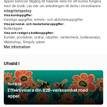
Appen behöver tillgång till följande data för att kunna fungera
med din butik. Läs mer om anledningen till detta i utvecklarens
integritetspolicy
.
Visa kunduppgifter:
Känsliga uppgifter, enhets- och aktivitetsuppgifter
Visa personal- och medarbetaruppgifter:
Butiksägare
Visa och redigera butiksuppgifter:
Kunder, produkter, ordrar, rabatter, värdecheck, butiksanalys,
Webbshop, Shopify admin
Mer information
Utvald i
Sell B2B
Effektivisera din B2B-verksamhet med
appar.