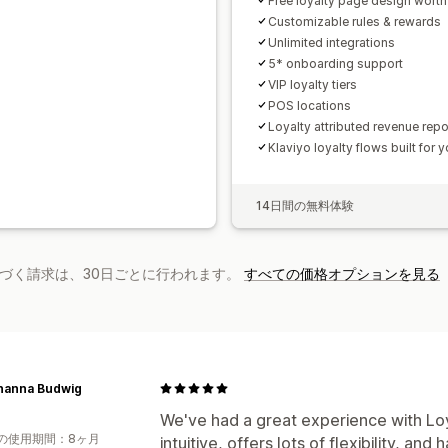
Free loyalty page design wort
Customizable rules & rewards
Unlimited integrations
5* onboarding support
VIP loyalty tiers
POS locations
Loyalty attributed revenue repo
Klaviyo loyalty flows built for 
14日間の無料体験
基づく請求は、30日ごとに行われます。
すべての価格オプションを見る
ohanna Budwig
We've had a great experience with Loya
の使用期間：8ヶ月
intuitive, offers lots of flexibility, an