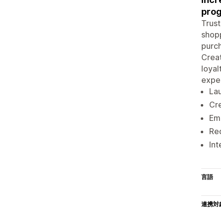
pro
Trust
shopp
purch
Creat
loyal
expe
Lau
Cre
Em
Red
Int
言語
連携対