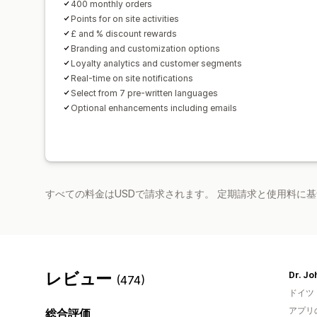
400 monthly orders
Points for on site activities
£ and % discount rewards
Branding and customization options
Loyalty analytics and customer segments
Real-time on site notifications
Select from 7 pre-written languages
Optional enhancements including emails
すべての料金はUSDで請求されます。 定期請求と使用料に
レビュー
Dr. J
(474)
ドイツ
アプリ
総合評価