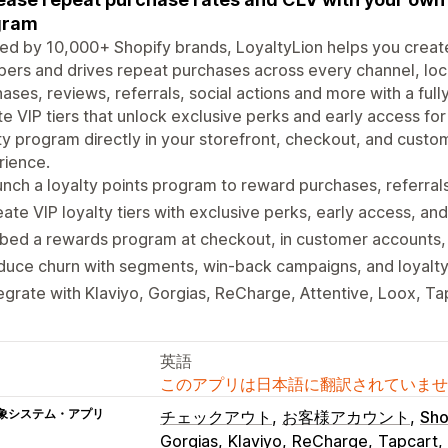
gram
ed by 10,000+ Shopify brands, LoyaltyLion helps you creat
ers and drives repeat purchases across every channel, lo
ases, reviews, referrals, social actions and more with a ful
e VIP tiers that unlock exclusive perks and early access f
ty program directly in your storefront, checkout, and cust
rience.
nch a loyalty points program to reward purchases, referral
ate VIP loyalty tiers with exclusive perks, early access, and
bed a rewards program at checkout, in customer accounts,
uce churn with segments, win-back campaigns, and loyalty
egrate with Klaviyo, Gorgias, ReCharge, Attentive, Loox, T
英語
このアプリは日本語に翻訳されていませ
象システム・アプリ
チェックアウト
お客様アカウント
Sho
Gorgias
Klaviyo
ReCharge
Tapcart