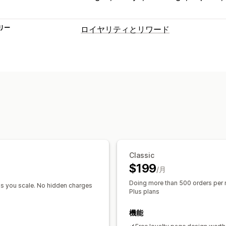
リー
ロイヤリティとリワード
プログラムの種類
リワードプログラム
メンバーシップ
V
カスタムプログラム
提供可能なリワード
ポイント
ディスカウント
クーポン
ギ
POSリワード
配送料
無料配送
無料商
メンバーシップ特典
イベント
サービ
Classic
$199
/月
Doing more than 500 orders per 
 as you scale. No hidden charges
Plus plans
機能