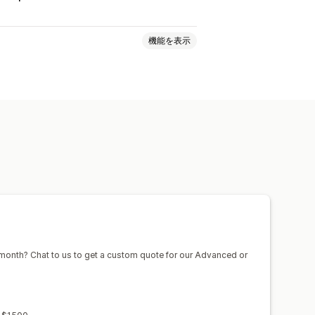
機能を表示
IP階層
紹介
定期購入
フト
ギフトカード
ストアクレジット
品
早期アクセス
限定アクセス
ス
寄付
カスタムリワード
month? Chat to us to get a custom quote for our Advanced or