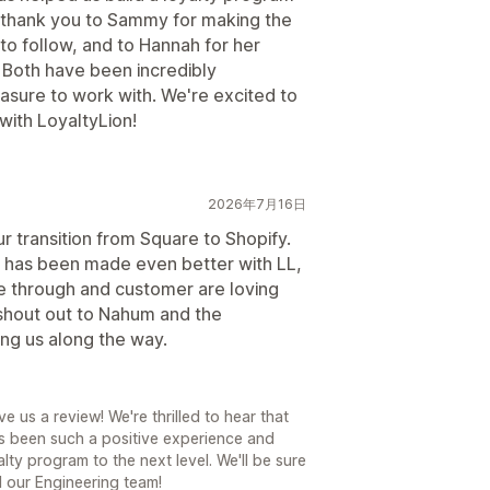
al thank you to Sammy for making the
o follow, and to Hannah for her
 Both have been incredibly
sure to work with. We're excited to
with LoyaltyLion!
2026年7月16日
r transition from Square to Shopify.
t has been made even better with LL,
e through and customer are loving
 shout out to Nahum and the
ing us along the way.
e us a review! We're thrilled to hear that
as been such a positive experience and
lty program to the next level. We'll be sure
 our Engineering team!