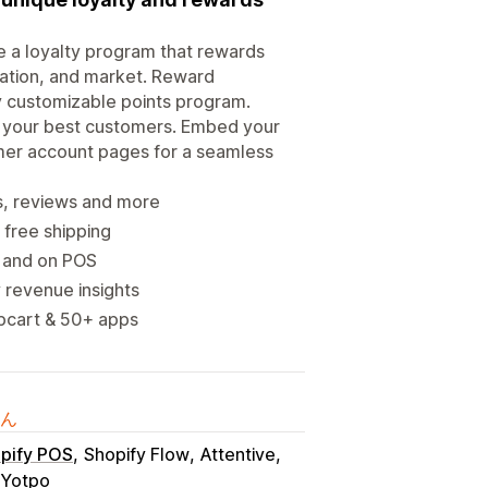
e a loyalty program that rewards
cation, and market. Reward
ly customizable points program.
or your best customers. Embed your
omer account pages for a seamless
s, reviews and more
 free shipping
 and on POS
 revenue insights
apcart & 50+ apps
ん
pify POS
Shopify Flow
Attentive
Yotpo