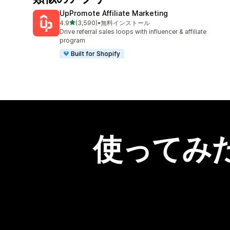
UpPromote Affiliate Marketing
5つ星中
4.9
(3,590)
•
無料インストール
合計レビュー数：3590件
Drive referral sales loops with influencer & affiliate
program
Built for Shopify
使ってみ