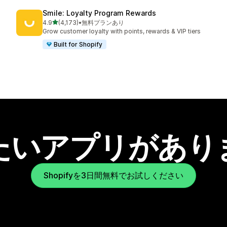
Smile: Loyalty Program Rewards
5つ星中
4.9
(4,173)
•
無料プランあり
合計レビュー数：4173件
Grow customer loyalty with points, rewards & VIP tiers
Built for Shopify
たいアプリがあり
Shopifyを3日間無料でお試しください