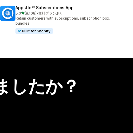
Appstle℠ Subscriptions App
5つ星中
5.0
(8,108)
•
無料プランあり
合計レビュー数：8108件
Retain customers with subscriptions, subscription box,
bundles
Built for Shopify
ましたか？