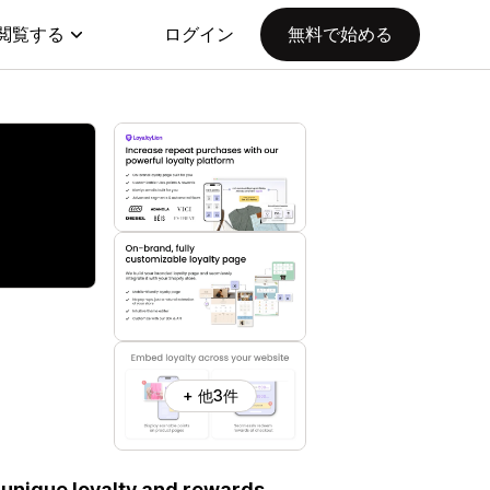
閲覧する
ログイン
無料で始める
+ 他3件
 unique loyalty and rewards