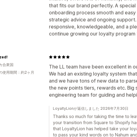
that fits our brand perfectly. A speci
onboarding process smooth and easy t
strategic advice and ongoing support.
responsive, knowledgeable, and a plea
continue growing our loyalty program 
zed!
カ合衆国
The LL team have been excellent in ou
の使用期間：約2ヶ月
We had an existing loyalty system tha
and we have tons of new data to pars
the new points tiers, rewards etc. Big
engineering team for guiding and help
LoyaltyLionが返信しました 2026年7月30日
Thanks so much for taking the time to leav
your transition from Square to Shopify h
that LoyaltyLion has helped take your loya
to pass your kind words on to Nahum and