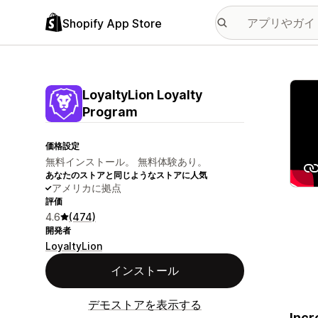
Shopify App Store
特集
LoyaltyLion Loyalty
Program
価格設定
無料インストール。 無料体験あり。
あなたのストアと同じようなストアに人気
アメリカに拠点
評価
4.6
(474)
開発者
LoyaltyLion
インストール
デモストアを表示する
Incr