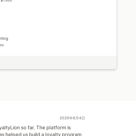
h $1500
rting
you
2026年8月4日
ltyLion so far. The platform is
d has helped us build a loyalty program