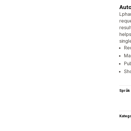
Auto
Lphan
reque
resul
help
singl
Req
Man
Pub
Sho
Språk
Katego