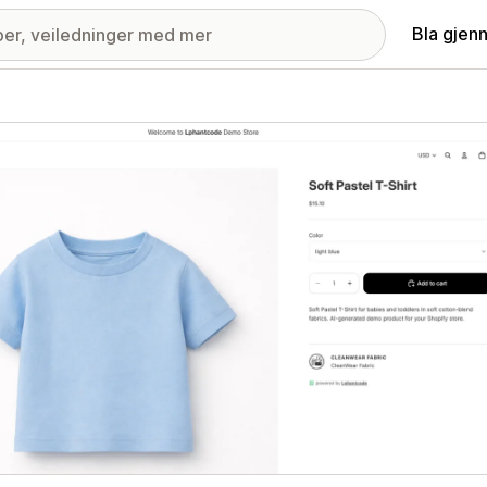
Bla gjen
ri med fremhevede bilder