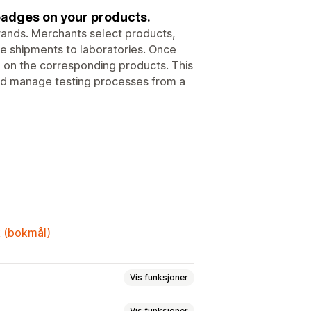
 badges on your products.
rands. Merchants select products,
e shipments to laboratories. Once
ed on the corresponding products. This
nd manage testing processes from a
k (bokmål)
Vis funksjoner
Vis funksjoner