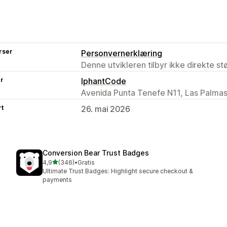
rser
Personvernerklæring
Denne utvikleren tilbyr ikke direkte s
er
lphantCode
Avenida Punta Tenefe N11, Las Palmas
rt
26. mai 2026
Conversion Bear Trust Badges
av 5 stjerner
4,9
(346)
•
Gratis
Totalt 346 omtaler
Ultimate Trust Badges: Highlight secure checkout &
payments