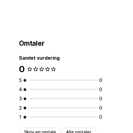
Omtaler
Samlet vurdering
0
5
0
4
0
3
0
2
0
1
0
Skriv en omtale
Alle omtaler