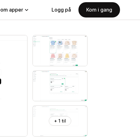
nom apper
Logg på
Kom i gang
+ 1 til