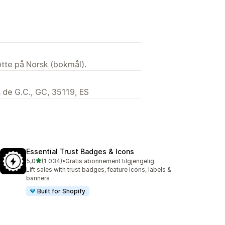
tøtte på Norsk (bokmål).
 de G.C., GC, 35119, ES
Essential Trust Badges & Icons
av 5 stjerner
5,0
(1 034)
•
Gratis abonnement tilgjengelig
Totalt 1034 omtaler
Lift sales with trust badges, feature icons, labels &
banners
Built for Shopify