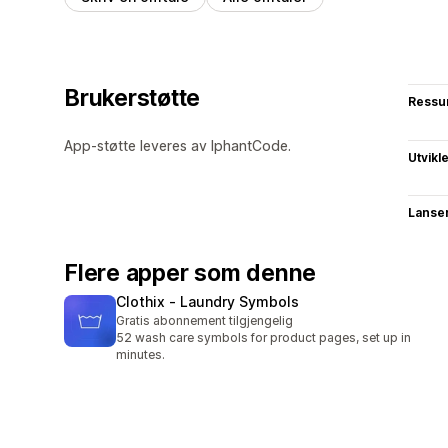
Brukerstøtte
Ressu
App-støtte leveres av lphantCode.
Utvikl
Lanse
Flere apper som denne
Clothix ‑ Laundry Symbols
Gratis abonnement tilgjengelig
52 wash care symbols for product pages, set up in
minutes.