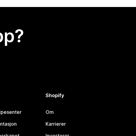
app?
Shopify
lpesenter
Om
ntasjon
Karrierer
lesskapet
Investorer