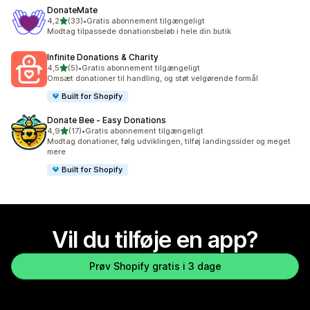
DonateMate
ud af 5 stjerner
4,2
(33)
•
Gratis abonnement tilgængeligt
33 anmeldelser i alt
Modtag tilpassede donationsbeløb i hele din butik
Infinite Donations & Charity
ud af 5 stjerner
4,5
(5)
•
Gratis abonnement tilgængeligt
5 anmeldelser i alt
Omsæt donationer til handling, og støt velgørende formål
Built for Shopify
Donate Bee ‑ Easy Donations
ud af 5 stjerner
4,9
(17)
•
Gratis abonnement tilgængeligt
17 anmeldelser i alt
Modtag donationer, følg udviklingen, tilføj landingssider og meget
mere
Built for Shopify
Vil du tilføje en app?
Prøv Shopify gratis i 3 dage