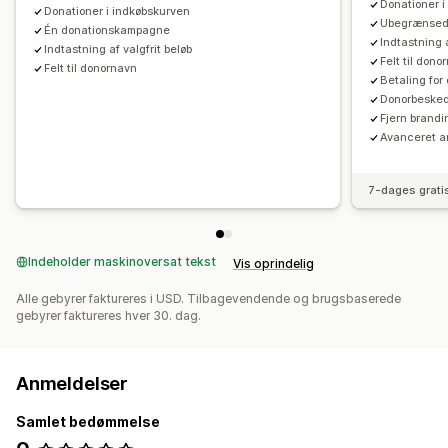
Donationer i
Donationer i indkøbskurven
Ubegrænsede
Én donationskampagne
Indtastning a
Indtastning af valgfrit beløb
Felt til dono
Felt til donornavn
Betaling for
Donorbeske
Fjern brandi
Avanceret a
7-dages grati
Indeholder maskinoversat tekst
Vis oprindelig
Alle gebyrer faktureres i USD. Tilbagevendende og brugsbaserede
gebyrer faktureres hver 30. dag.
Anmeldelser
Samlet bedømmelse