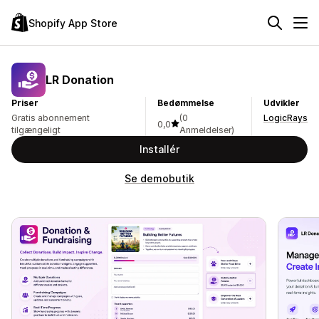
Shopify App Store
LR Donation
Priser
Bedømmelse
Udvikler
Gratis abonnement
(0
LogicRays
0,0
tilgængeligt
Anmeldelser)
Installér
Se demobutik