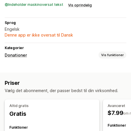
Indeholder maskinoversat tekst
Vis oprindelig
Sprog
Engelsk
Denne app er ikke oversat til Dansk
Kategorier
Donationer
Vis funktioner
Velgørenhedstype
Nonprofit
Fundraiser
Socialt aftryk
Tilpasset velgørenhed
Priser
Donationsstyring
Vælg det abonnement, der passer bedst til din virksomhed.
Automatisk behandling
Donationsbeløb
Donationsmål
Deling på sociale medier
Sporing af aftryk
Analyser
Altid gratis
Avanceret
Kontrolpaneler
$7.99
Gratis
om 
Tilpasning
Funktioner
Funktioner
Landingssider
Live tæller
Dontationswidget
Kampagner