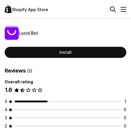
Shopify App Store
Lucid Bot
Install
Reviews
(3)
Overall rating
1.6
5
1
4
0
3
0
2
0