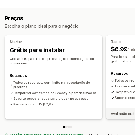
Personalização
Pacotes de opções infinitas
Pacotes de atacado
Upsell de carrinho
Upsell na página do produto
Pacotes de upsell
Pacotes de cross-sell
Preços
CSS personalizado
HTML personalizado
Produtos frequentemente comprados juntos
Escolha o plano ideal para o negócio.
Editor de arrastar e soltar
Produtos relacionados
Produtos físicos
Pacotes personalizados
Ofertas e recomendações
Starter
Basic
Recomendações de produtos
Preços que você pode definir
$6.99
Grátis para instalar
/mê
Produtos frequentemente comprados juntos
Pacotes
Preços fixos
Descontos
Descontos fixos
Para lojas do 
Crie até 10 pacotes de produtos, recomendações ou
Descontos por volume
Recomendações de IA
gratuito for at
Descontos percentuais
Descontos de carrinho
promoções
Preços em massa
Preços de atacado
Análises
Recursos
Recursos
Preços personalizados
Desempenho da recomendação
Todos os re
Todos os recursos, com limite na associação de
Taxa mensal
produtos
Compatível 
Compatível com temas da Shopify e personalizados
Suporte esp
Suporte especializado para ajudar no sucesso
Pausar e criar: US$ 2,99
Avaliação grat