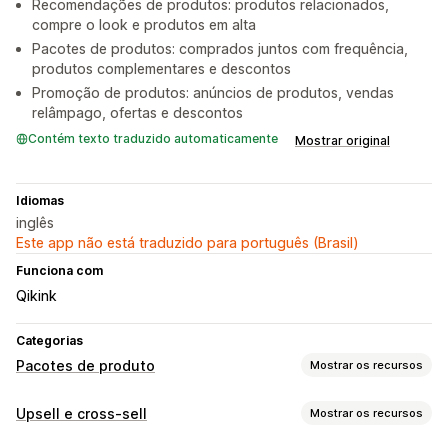
Recomendações de produtos: produtos relacionados,
compre o look e produtos em alta
Pacotes de produtos: comprados juntos com frequência,
produtos complementares e descontos
Promoção de produtos: anúncios de produtos, vendas
relâmpago, ofertas e descontos
Contém texto traduzido automaticamente
Mostrar original
Idiomas
inglês
Este app não está traduzido para português (Brasil)
Funciona com
Qikink
Categorias
Pacotes de produto
Mostrar os recursos
Tipos de pacotes
Upsell e cross-sell
Mostrar os recursos
Pacotes fixos
Pacotes combinados
Pacotes variantes