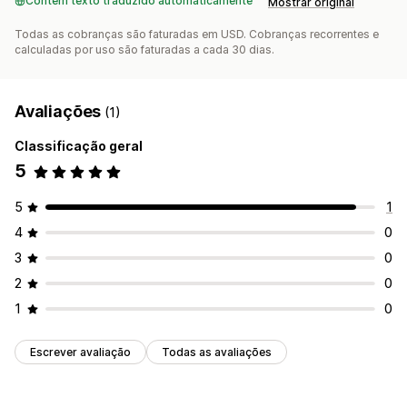
Contém texto traduzido automaticamente
Mostrar original
Todas as cobranças são faturadas em USD. Cobranças recorrentes e
calculadas por uso são faturadas a cada 30 dias.
Avaliações
(1)
Classificação geral
5
5
1
4
0
3
0
2
0
1
0
Escrever avaliação
Todas as avaliações