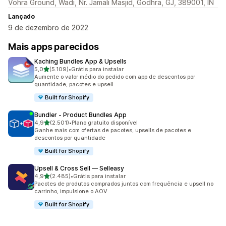
Vohra Ground, Wadi, Nr. Jamali Masjid, Godhra, GJ, 389001, IN
Lançado
9 de dezembro de 2022
Mais apps parecidos
Kaching Bundles App & Upsells
de 5 estrelas
5,0
(5.109)
•
Grátis para instalar
5109 avaliações ao todo
Aumente o valor médio do pedido com app de descontos por
quantidade, pacotes e upsell
Built for Shopify
Bundler ‑ Product Bundles App
de 5 estrelas
4,9
(2.501)
•
Plano gratuito disponível
2501 avaliações ao todo
Ganhe mais com ofertas de pacotes, upsells de pacotes e
descontos por quantidade
Built for Shopify
Upsell & Cross Sell — Selleasy
de 5 estrelas
4,9
(2.485)
•
Grátis para instalar
2485 avaliações ao todo
Pacotes de produtos comprados juntos com frequência e upsell no
carrinho, impulsione o AOV
Built for Shopify