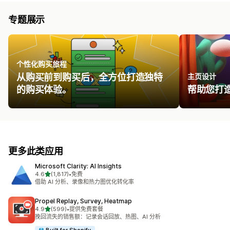
专题展示
个性化购买旅程
从购买前到购买后，全方位打造独特
主页设计
的购买体验。
帮助您打
更多此类应用
Microsoft Clarity: AI Insights
星（满分 5 星）
4.6
(1,817)
•
免费
总共 1817 条评论
借助 AI 分析、录像和热力图优化转化率
Propel Replay, Survey, Heatmap
星（满分 5 星）
4.9
(599)
•
提供免费套餐
总共 599 条评论
挽回流失的销售额：记录会话回放、热图、AI 分析
Built for Shopify