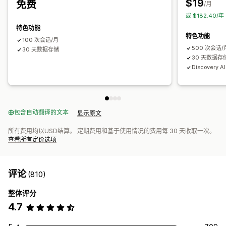
$19
免费
/月
热图
分析控制面板
自定义控制面板
数据导出
历史分析
通知
或 $182.40/
特色功能
特色功能
100 次会话/月
500 次会话/
30 天数据存储
30 天数据存
Discovery A
包含自动翻译的文本
显示原文
所有费用均以USD结算。 定期费用和基于使用情况的费用每 30 天收取一次。
查看所有定价选项
评论
(810)
整体评分
4.7