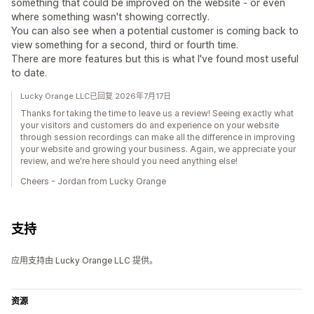
something that could be improved on the website - or even
where something wasn't showing correctly.
You can also see when a potential customer is coming back to
view something for a second, third or fourth time.
There are more features but this is what I've found most useful
to date.
Lucky Orange LLC已回复 2026年7月17日
Thanks for taking the time to leave us a review! Seeing exactly what
your visitors and customers do and experience on your website
through session recordings can make all the difference in improving
your website and growing your business. Again, we appreciate your
review, and we're here should you need anything else!
Cheers - Jordan from Lucky Orange
支持
应用支持由 Lucky Orange LLC 提供。
资源