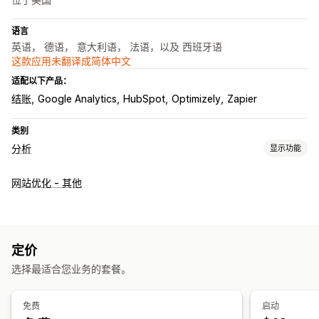
语言
英语， 德语， 意大利语， 法语，以及 西班牙语
这款应用未翻译成简体中文
适配以下产品：
结账
Google Analytics
HubSpot
Optimizely
Zapier
类别
分析
显示功能
客户行为
网站优化 - 其他
实时跟踪
活动跟踪
事件跟踪
访问重播
重播筛选
细分
页面浏览量
群组分析
营销和销售
定价
营销归因
结账分析
购买跟踪
漏斗分析
UTM 跟踪
弃购
选择最适合您业务的套餐。
像素跟踪
免费
启动
视觉和报告