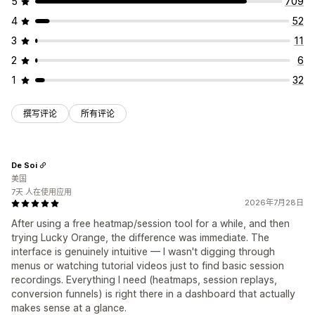
5
709
4
52
3
11
2
6
1
32
撰写评论
所有评论
De Soi
美国
7天 人在使用应用
2026年7月28日
After using a free heatmap/session tool for a while, and then
trying Lucky Orange, the difference was immediate. The
interface is genuinely intuitive — I wasn't digging through
menus or watching tutorial videos just to find basic session
recordings. Everything I need (heatmaps, session replays,
conversion funnels) is right there in a dashboard that actually
makes sense at a glance.