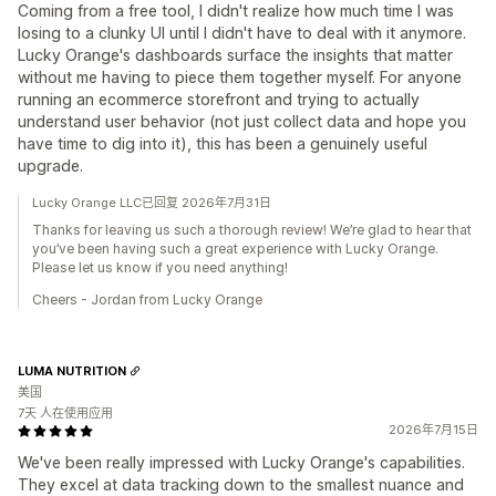
Coming from a free tool, I didn't realize how much time I was
losing to a clunky UI until I didn't have to deal with it anymore.
Lucky Orange's dashboards surface the insights that matter
without me having to piece them together myself. For anyone
running an ecommerce storefront and trying to actually
understand user behavior (not just collect data and hope you
have time to dig into it), this has been a genuinely useful
upgrade.
Lucky Orange LLC已回复 2026年7月31日
Thanks for leaving us such a thorough review! We’re glad to hear that
you’ve been having such a great experience with Lucky Orange.
Please let us know if you need anything!
Cheers - Jordan from Lucky Orange
LUMA NUTRITION
美国
7天 人在使用应用
2026年7月15日
We've been really impressed with Lucky Orange's capabilities.
They excel at data tracking down to the smallest nuance and