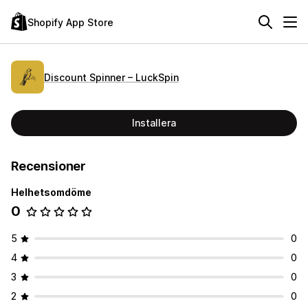
Shopify App Store
Discount Spinner – LuckSpin
Installera
Recensioner
Helhetsomdöme
0
5
0
4
0
3
0
2
0