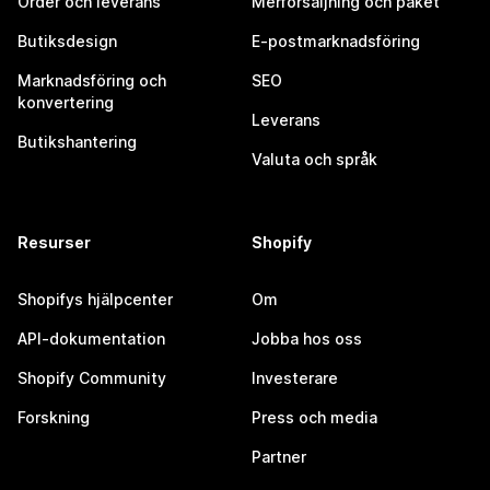
Order och leverans
Merförsäljning och paket
Butiksdesign
E-postmarknadsföring
Marknadsföring och
SEO
konvertering
Leverans
Butikshantering
Valuta och språk
Resurser
Shopify
Shopifys hjälpcenter
Om
API-dokumentation
Jobba hos oss
Shopify Community
Investerare
Forskning
Press och media
Partner