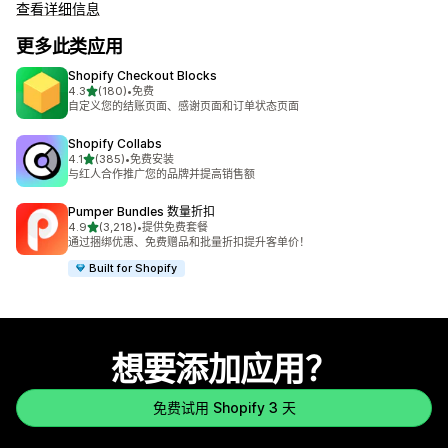
查看详细信息
更多此类应用
Shopify Checkout Blocks
星（满分 5 星）
4.3
(180)
•
免费
总共 180 条评论
自定义您的结账页面、感谢页面和订单状态页面
Shopify Collabs
星（满分 5 星）
4.1
(385)
•
免费安装
总共 385 条评论
与红人合作推广您的品牌并提高销售额
Pumper Bundles 数量折扣
星（满分 5 星）
4.9
(3,218)
•
提供免费套餐
总共 3218 条评论
通过捆绑优惠、免费赠品和批量折扣提升客单价！
Built for Shopify
想要添加应用？
免费试用 Shopify 3 天