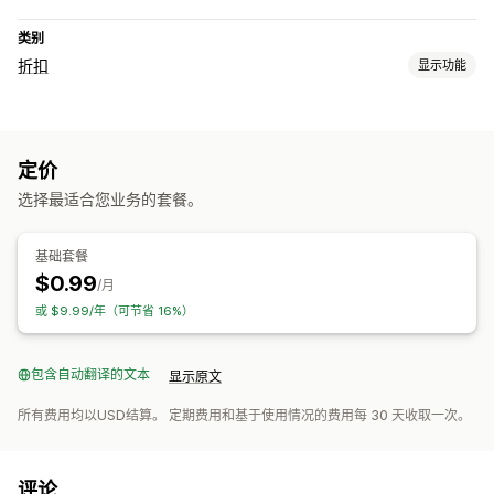
类别
折扣
显示功能
折扣类型
折扣码
固定定价
批量折扣
免运费
礼品
动态定价
定价
运费折扣
选择最适合您业务的套餐。
自定义代码
自动化
基础套餐
$0.99
/月
或 $9.99/年（可节省 16%）
包含自动翻译的文本
显示原文
所有费用均以USD结算。 定期费用和基于使用情况的费用每 30 天收取一次。
评论