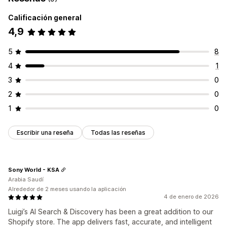
Calificación general
4,9
5
8
4
1
3
0
2
0
1
0
Escribir una reseña
Todas las reseñas
Sony World - KSA
Arabia Saudí
Alrededor de 2 meses usando la aplicación
4 de enero de 2026
Luigi’s AI Search & Discovery has been a great addition to our
Shopify store. The app delivers fast, accurate, and intelligent