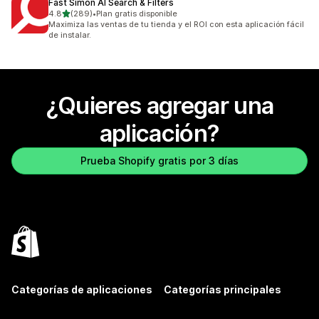
Fast Simon AI Search & Filters
de 5 estrellas
4.8
(289)
•
Plan gratis disponible
289 reseñas en total
Maximiza las ventas de tu tienda y el ROI con esta aplicación fácil
de instalar.
¿Quieres agregar una
aplicación?
Prueba Shopify gratis por 3 días
Categorías de aplicaciones
Categorías principales