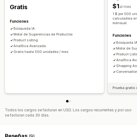
Calificación personalizada
Barra de búsqueda
$1
Gratis
al mes
Excluir resultados
Ofertas y recomendaciones
1 $ por 500 un
Recomendaciones de productos
calculadora en 
Personalización de muestra
Funciones
mensual.
Compras conjuntas frecuentes
Paquetes
Adaptación a dispositivos móviles
CSS personalizado
Búsqueda IA
Recomendaciones de IA
Motor de Sugerencias de Productos
Funciones
Diseño personalizado
Visualización de filtros
Product Listing
Búsqueda I
Filtros personalizados
Página de resultados de búsqueda
Informes y estadísticas
Analítica Avanzada
Motor de Su
Clasificación
Gratis hasta 500 unidades / mes
Prueba A/B
Tasas de clics
Tasas de conversión
Product List
Analítica A
Rendimiento de recomendaciones
Informes y estadísticas
Shopping As
Sugerencias de optimización
Rendimiento del embudo
Seguimiento de conversión
Conversatio
Paneles de control personalizados
Uso de filtros
Información útil de comportamiento
Búsquedas
Prueba gratis 
Todos los cargos se facturan en USD. Los cargos recurrentes y por uso
se facturan cada 30 días.
Reseñas
(9)