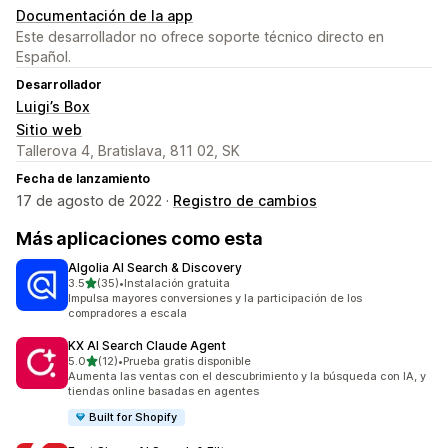
Documentación de la app
Este desarrollador no ofrece soporte técnico directo en
Español.
Desarrollador
Luigi’s Box
Sitio web
Tallerova 4, Bratislava, 811 02, SK
Fecha de lanzamiento
17 de agosto de 2022 ·
Registro de cambios
Más aplicaciones como esta
Algolia AI Search & Discovery
de 5 estrellas
3.5
(35)
•
Instalación gratuita
35 reseñas en total
Impulsa mayores conversiones y la participación de los
compradores a escala
KX AI Search Claude Agent
de 5 estrellas
5.0
(12)
•
Prueba gratis disponible
12 reseñas en total
Aumenta las ventas con el descubrimiento y la búsqueda con IA, y
tiendas online basadas en agentes
Built for Shopify