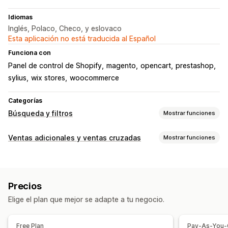
Idiomas
Inglés, Polaco, Checo, y eslovaco
Esta aplicación no está traducida al Español
Funciona con
Panel de control de Shopify
magento
opencart
prestashop
sylius
wix stores
woocommerce
Categorías
Búsqueda y filtros
Mostrar funciones
Funciones de búsqueda
Ventas adicionales y ventas cruzadas
Mostrar funciones
Autocompletar
Búsqueda instantánea
Múltiples idiomas
Personalización
Búsqueda de IA
Tolerancia a errores de digitación
Venta adicional en el carrito
Venta adicional en el pago
Grupos de sinónimos
Búsqueda de voz
Precios
Venta adicional en la página de producto
Palabras reservadas
Sugerencias de búsqueda
Elige el plan que mejor se adapte a tu negocio.
Venta adicional en la página de agradecimiento
Recomendaciones de productos
Boosts de productos
CSS personalizado
Editor de arrastrar y soltar
Múltiples filtros
Búsqueda personalizada
Free Plan
Pay-As-You
Múltiples idiomas
Reglas personalizadas