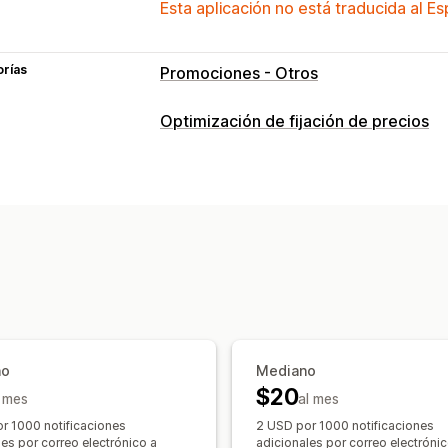
Esta aplicación no está traducida al E
orías
Promociones - Otros
Optimización de fijación de precios
Gestión de precios
Descuentos porcentuales
Precios pe
Emparejamiento de precios
Negociac
Supervisión
Seguimiento de precios
Alertas de p
ño
Mediano
$20
l mes
al mes
r 1000 notificaciones
2 USD por 1000 notificaciones
les por correo electrónico a
adicionales por correo electrónic