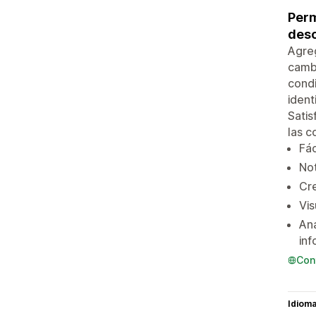
Perm
desc
Agreg
cambi
condi
ident
Satis
las c
Fác
Not
Cre
Vis
Ana
inf
Con
Idiom