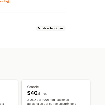
spañol
Mostrar funciones
rsonalizados
ión de precios
recios
Grande
$40
al mes
2 USD por 1000 notificaciones
o a
adicionales por correo electrónico a