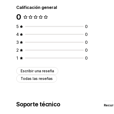
Calificación general
0
5
0
4
0
3
0
2
0
1
0
Escribir una reseña
Todas las reseñas
Soporte técnico
Recur