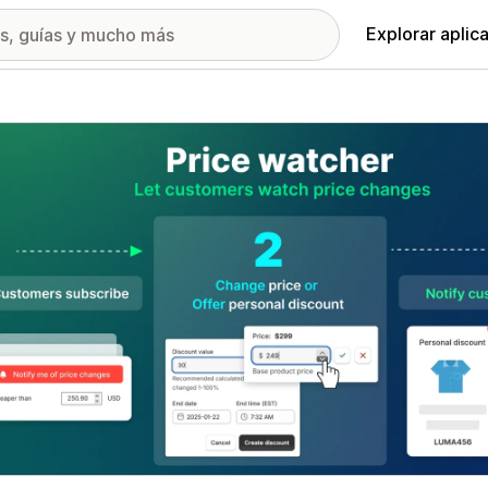
Explorar aplic
ía de imágenes destacadas