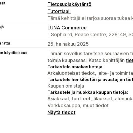
sit
Tietosuojakäytäntö
Tutortiaali
Tämä kehittäjä ei tarjoa suoraa tukea k
äjä
LUNA Commerce
1 Sophia rd, Peace Centre, 228149, S
erattu
25. heinäkuu 2025
en käyttöoikeus
Tämän sovellus tarvitsee seuraavien ti
toimia kaupassasi. Katso kehittäjän
tie
Tarkastele asiakastietoja:
Arkaluonteiset tiedot, laite- ja toimint
Tarkastele henkilöstön ja avustajien tiet
Kaupan omistaja
Tarkastele ja muokkaa kaupan tietoja:
Asiakkaat, tuotteet, tilaukset, alennuk
Verkkokauppa, muut tiedot
Näytä tiedot