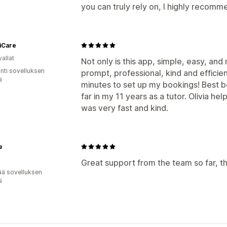
you can truly rely on, I highly recom
iCare
allat
Not only is this app, simple, easy, and r
unti sovelluksen
prompt, professional, kind and efficient.
ä
minutes to set up my bookings! Best b
far in my 11 years as a tutor. Olivia h
was very fast and kind.
e
Great support from the team so far, t
ää sovelluksen
ä