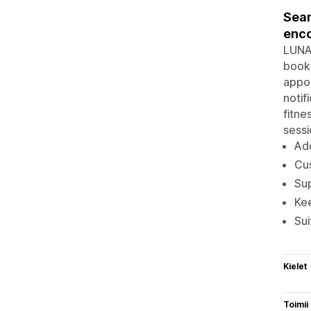
Seam
enco
LUNA 
booki
appo
notif
fitne
sessi
Add
Cus
Sup
Kee
Sui
Kielet
Toimii