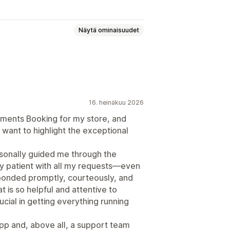
Näytä ominaisuudet
aukset
Henkilökohtainen
t
16. heinäkuu 2026
vämäärien esto
Peruuta varaus
tments Booking for my store, and
 want to highlight the exceptional
sselvitys
-ilmoitukset
Maksut
rsonally guided me through the
ly patient with all my requests—even
ponded promptly, courteously, and
hat is so helpful and attentive to
moitukset
Brändäys
cial in getting everything running
 app and, above all, a support team