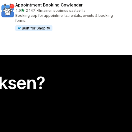
Appointment Booking Cowlendar
/ 5 tähteä
4,9
(2 147)
•
Ilmainen sopimus saatavilla
2147 arvostelua yhteensä
Booking app for appointments, rentals, events & booking
forms.
Built for Shopify
uksen?