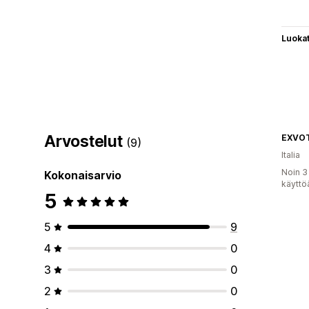
Luoka
Arvostelut
EXVOTO
(9)
Italia
Noin 3
Kokonaisarvio
käyttö
5
5
9
4
0
3
0
2
0