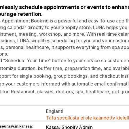
lessly schedule appointments or events to enha
urage retention.
Appointment Booking is a powerful and easy-to-use app th
ng calendar directly to your Shopify store. LUNA helps y
intment, meeting, workshop, and more. With real-time cal
ications, LUNA simplifies scheduling for you and your custo
ss, personal healthcare, it supports everything from spa ap
ons.
 “Schedule Your Time” button to your service so customer
tomize duration, buffer time, preparation time, and availabl
port for single booking, group bookings, and checkout ins
p your customers informed with automatic email confirmati
t for: Restaurant, classes, doctors, spa, healthcare, pet g
Englanti
Tätä sovellusta ei ole käännetty kiele
 seuraavan kanssa:
Kassa
Shopify Admin