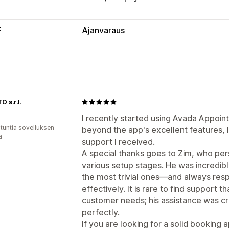
t
Ajanvaraus
Tapahtumatyyppi
Tapaamiset
Oppitunnit
Palvelut
Var
Verkkomyynti
Mukautetut tapahtuma
Varausten hallinta
 s.r.l.
Kalenteri
Ajastaminen
Aikavälit
Päi
I recently started using Avada Appoin
 tuntia sovelluksen
beyond the app's excellent features, I
Kapasiteettirajat
Tapahtuman saapumi
ä
support I received.
Reaaliaikaiset päivitykset
Sähköposti
A special thanks goes to Zim, who pe
Henkilöstön hallinnointi
various setup stages. He was incredib
the most trivial ones—and always res
Mukautukset
effectively. It is rare to find support t
Kalenteri-pienohjelma
Mukautetut il
customer needs; his assistance was cru
Mukautettu CSS-koodi
perfectly.
If you are looking for a solid booking