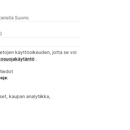
ielellä Suomi.
G
etojen käyttöoikeuden, jotta se voi
tosuojakäytäntö
.
atiedot
oja:
set, kaupan analytiikka,