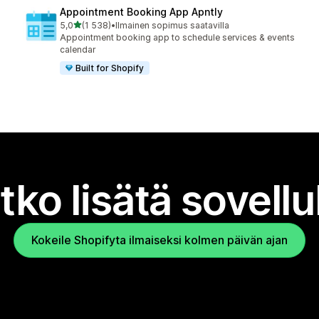
Appointment Booking App Apntly
/ 5 tähteä
5,0
(1 538)
•
Ilmainen sopimus saatavilla
1538 arvostelua yhteensä
Appointment booking app to schedule services & events
calendar
Built for Shopify
tko lisätä sovell
Kokeile Shopifyta ilmaiseksi kolmen päivän ajan