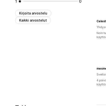
1
0
Kirjoita arvostelu
Kaikki arvostelut
Celest
Yhdysv
Noin t
käyttö
mesm
Sveitsi
4 päiv
käyttö