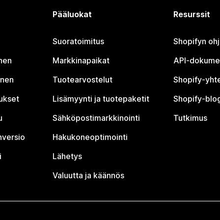
Pääluokat
Resurssit
Suoratoimitus
Shopifyn oh
nen
Markkinapaikat
API-dokume
inen
Tuotearvostelut
Shopify-yht
tukset
Lisämyynti ja tuotepaketit
Shopify-blog
u
Sähköpostimarkkinointi
Tutkimus
nversio
Hakukoneoptimointi
i
Lähetys
Valuutta ja käännös