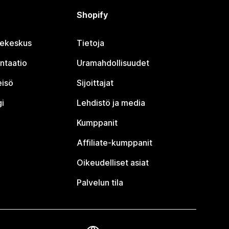
Shopify
jekeskus
Tietoja
ntaatio
Uramahdollisuudet
eisö
Sijoittajat
i
Lehdistö ja media
Kumppanit
Affiliate-kumppanit
Oikeudelliset asiat
Palvelun tila