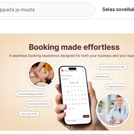
Selaa sovellu
elykuvagalleria