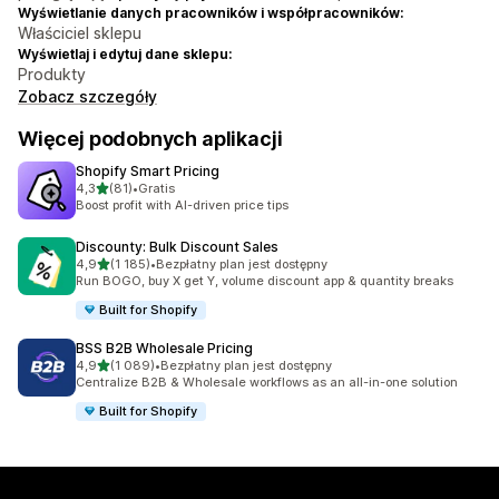
Wyświetlanie danych pracowników i współpracowników:
Właściciel sklepu
Wyświetlaj i edytuj dane sklepu:
Produkty
Zobacz szczegóły
Więcej podobnych aplikacji
Shopify Smart Pricing
na 5 gwiazdek
4,3
(81)
•
Gratis
Łączna liczba recenzji: 81
Boost profit with AI-driven price tips
Discounty: Bulk Discount Sales
na 5 gwiazdek
4,9
(1 185)
•
Bezpłatny plan jest dostępny
Łączna liczba recenzji: 1185
Run BOGO, buy X get Y, volume discount app & quantity breaks
Built for Shopify
BSS B2B Wholesale Pricing
na 5 gwiazdek
4,9
(1 089)
•
Bezpłatny plan jest dostępny
Łączna liczba recenzji: 1089
Centralize B2B & Wholesale workflows as an all-in-one solution
Built for Shopify