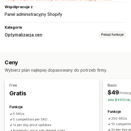
Współpracuje z
Panel administracyjny Shopify
Kategorie
Optymalizacja cen
Pokaż funkcje
Zarządzanie cenami
Reguły cenowe
Automatyczne zmiany cen
Ceny
Dopasowanie cen
Automatyczne dopasowanie cen
Wybierz plan najlepiej dopasowany do potrzeb firmy.
Monitorowanie
Śledzenie cen
Powiadomienia o cenie
Historia cen
Free
Basic
Analizy trendów
Raporty
Śledzenie konkurencji
Pulpity
$49
Gratis
/miesi
Analizy
albo $490/rok
Funkcje
Funkcje
5 SKUs
250 SKUs
5 competitors per SKU
10 competit
1x per day price updates
2x per day p
Automatic price adjustment rules