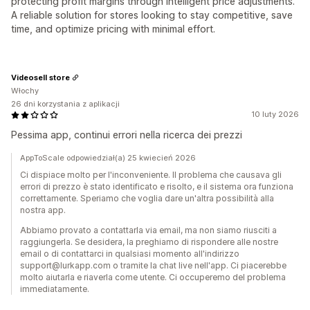
protecting profit margins through intelligent price adjustments.
A reliable solution for stores looking to stay competitive, save
time, and optimize pricing with minimal effort.
Videosell store
Włochy
26 dni korzystania z aplikacji
10 luty 2026
Pessima app, continui errori nella ricerca dei prezzi
AppToScale odpowiedział(a) 25 kwiecień 2026
Ci dispiace molto per l'inconveniente. Il problema che causava gli
errori di prezzo è stato identificato e risolto, e il sistema ora funziona
correttamente. Speriamo che voglia dare un'altra possibilità alla
nostra app.
Abbiamo provato a contattarla via email, ma non siamo riusciti a
raggiungerla. Se desidera, la preghiamo di rispondere alle nostre
email o di contattarci in qualsiasi momento all'indirizzo
support@lurkapp.com o tramite la chat live nell'app. Ci piacerebbe
molto aiutarla e riaverla come utente. Ci occuperemo del problema
immediatamente.