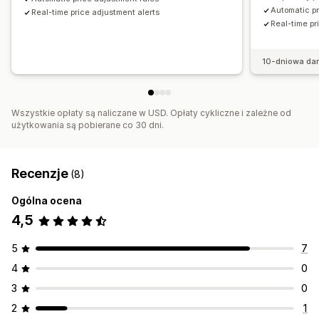
Automatic pr
Real-time price adjustment alerts
Real-time pr
10-dniowa da
Wszystkie opłaty są naliczane w USD. Opłaty cykliczne i zależne od
użytkowania są pobierane co 30 dni.
Recenzje
(8)
Ogólna ocena
4,5
5
7
4
0
3
0
2
1