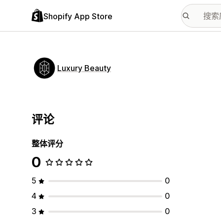
Shopify App Store
Luxury Beauty
评论
整体评分
0
5
0
4
0
3
0