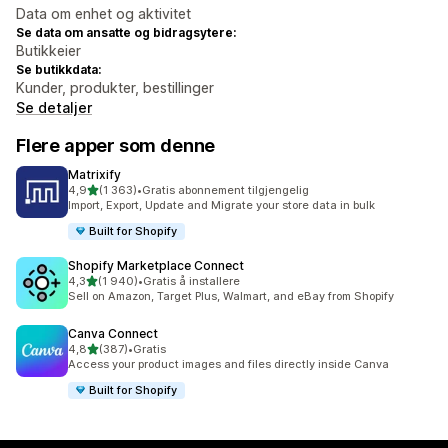
Data om enhet og aktivitet
Se data om ansatte og bidragsytere:
Butikkeier
Se butikkdata:
Kunder, produkter, bestillinger
Se detaljer
Flere apper som denne
Matrixify
av 5 stjerner
4,9
(1 363)
•
Gratis abonnement tilgjengelig
Totalt 1363 omtaler
Import, Export, Update and Migrate your store data in bulk
Built for Shopify
Shopify Marketplace Connect
av 5 stjerner
4,3
(1 940)
•
Gratis å installere
Totalt 1940 omtaler
Sell on Amazon, Target Plus, Walmart, and eBay from Shopify
Canva Connect
av 5 stjerner
4,8
(387)
•
Gratis
Totalt 387 omtaler
Access your product images and files directly inside Canva
Built for Shopify