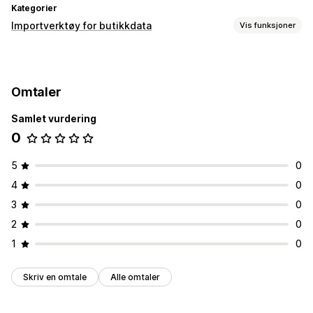
Kategorier
Importverktøy for butikkdata
Vis funksjoner
Datasynkronisering
Produktsynkronisering
Omtaler
Datamigrering
Samlet vurdering
Produkter
0
5
0
4
0
3
0
2
0
1
0
Skriv en omtale
Alle omtaler