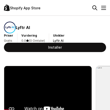
Shopify App Store
Lyftr AI
Priser
Vurdering
Utvikler
Gratis
0.0
(0 Omtaler)
Lyftr AI
Installer