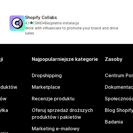
Shopify Collabs
na 5 gwiazdek
4,1
(386)
•
Bezpłatna instalacja
Łączna liczba recenzji: 386
Work with influencers to promote your brand and drive
sales
ji
Najpopularniejsze kategorie
Zasoby
Dropshipping
Centrum Po
oduktów
Marketplace
Dokumentac
tów
Recenzje produktu
Społeczność
yłka
Oferuj sprzedaż droższych
Blog Shopif
produktów i pakietów
Badania
Marketing e-mailowy