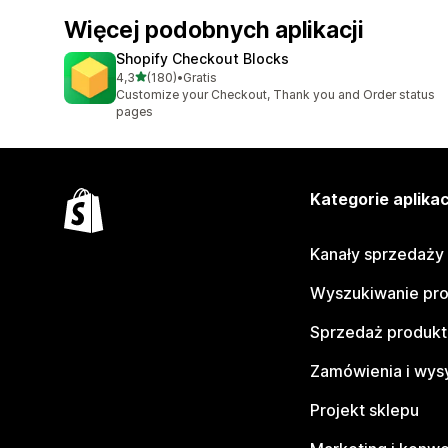
Więcej podobnych aplikacji
Shopify Checkout Blocks
na 5 gwiazdek
4,3
(180)
•
Gratis
Łączna liczba recenzji: 180
Customize your Checkout, Thank you and Order status
pages
Kategorie aplikac
Kanały sprzedaży
Wyszukiwanie pr
Sprzedaż produk
Zamówienia i wys
Projekt sklepu