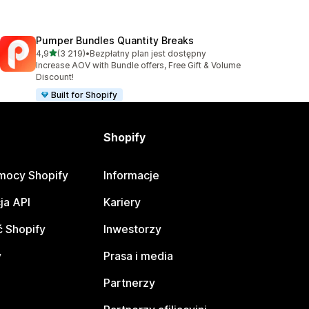
Pumper Bundles Quantity Breaks
na 5 gwiazdek
4,9
(3 219)
•
Bezpłatny plan jest dostępny
Łączna liczba recenzji: 3219
Increase AOV with Bundle offers, Free Gift & Volume
Discount!
Built for Shopify
Shopify
mocy Shopify
Informacje
ja API
Kariery
 Shopify
Inwestorzy
y
Prasa i media
Partnerzy