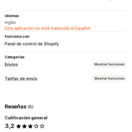
Idiomas
Inglés
Esta aplicación no está traducida al Español
Funciona con
Panel de control de Shopify
Categorías
Envíos
Mostrar funciones
Etiquetas y embalaje
Tarifas de envío
Mostrar funciones
Nota de entrega
Escaneo de códigos de barras
Personalización
Sincronización de pedidos
Páginas de seguimiento
Selección de empresa de transportes
Reseñas
(6)
Gestión de envíos
Calificación general
Sincronización de pedidos
Seguimiento en tiempo real
3,2
Notificaciones de correo electrónico