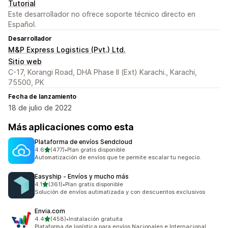
Tutorial
Este desarrollador no ofrece soporte técnico directo en
Español.
Desarrollador
M&P Express Logistics (Pvt.) Ltd.
Sitio web
C-17, Korangi Road, DHA Phase II (Ext) Karachi., Karachi,
75500, PK
Fecha de lanzamiento
18 de julio de 2022
Más aplicaciones como esta
Plataforma de envíos Sendcloud
de 5 estrellas
4.6
(477)
•
Plan gratis disponible
477 reseñas en total
Automatización de envíos que te permite escalar tu negocio.
Easyship ‑ Envíos y mucho más
de 5 estrellas
4.1
(361)
•
Plan gratis disponible
361 reseñas en total
Solución de envíos autimatizada y con descuentos exclusivos
Envia.com
de 5 estrellas
4.4
(458)
•
Instalación gratuita
458 reseñas en total
Plataforma de logística para envíos Nacionales e Internacional