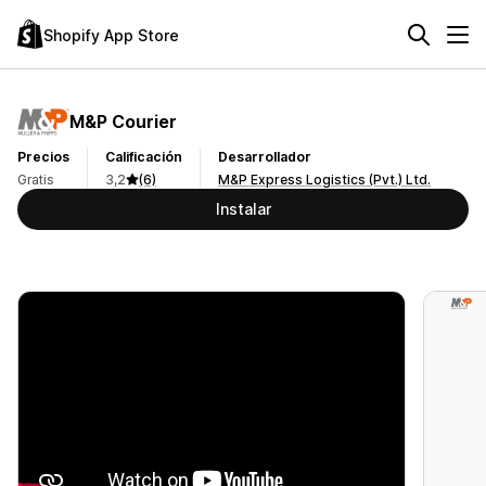
Shopify App Store
M&P Courier
Precios
Calificación
Desarrollador
Gratis
3,2
(6)
M&P Express Logistics (Pvt.) Ltd.
Instalar