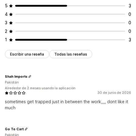
5
3
4
0
3
0
2
0
1
3
Escribir una reseña
Todas las reseñas
Shah Imports
Pakistán
Alrededor de 2 meses usando la aplicación
30 de junio de 2026
sometimes get trapped just in between the work,,,, dont like it
much
Go To Cart
Pakistán