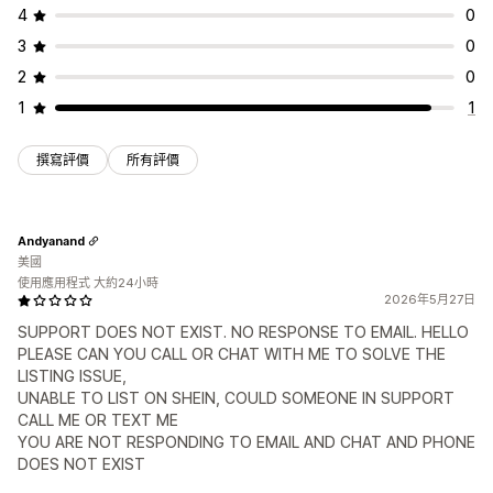
4
0
3
0
2
0
1
1
撰寫評價
所有評價
Andyanand
美國
使用應用程式 大約24小時
2026年5月27日
SUPPORT DOES NOT EXIST. NO RESPONSE TO EMAIL. HELLO
PLEASE CAN YOU CALL OR CHAT WITH ME TO SOLVE THE
LISTING ISSUE,
UNABLE TO LIST ON SHEIN, COULD SOMEONE IN SUPPORT
CALL ME OR TEXT ME
YOU ARE NOT RESPONDING TO EMAIL AND CHAT AND PHONE
DOES NOT EXIST