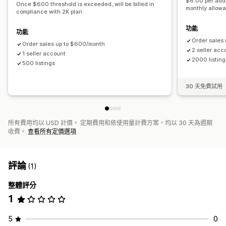
$6.00 per addi
Once $600 threshold is exceeded, will be billed in
monthly allow
compliance with 2K plan
功能
功能
Order sales
Order sales up to $600/month
2 seller acc
1 seller account
2000 listing
500 listings
30 天免費試用
所有費用均以 USD 計價。 定期費用和依使用量計費方案，均以 30 天為週期
收費。
查看所有定價選項
評論
(1)
整體評分
1
5
0