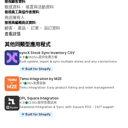
檢視顧客資料:
敏感資料、 裝置與活動資料
檢視員工與協作者資料:
商店擁有人
檢視與編輯商店資料:
顧客、 產品、 訂單、 自訂資料
查看詳情
其他同類型應用程式
syncX Stock Sync Inventory CSV
滿分 5 顆星
4.8
(805)
•
提供免費方案
共有 805 則評價
Bulk update, import & sync multiple stores and any connections
Built for Shopify
Temu Integration by M2E
滿分 5 顆星
4.1
(8)
•
免費安裝
共有 8 則評價
Temu Integration: Easy product listing and order management
DPL Square Integration
滿分 5 顆星
4.9
(219)
•
提供免費試用
共有 219 則評價
Seamless Integration & Sync with Square POS - 24/7 support
Built for Shopify