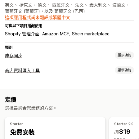
英文、 捷克文、 德文、 西班牙文、 法文、 義大利文、 波蘭文、
葡萄牙文 (葡萄牙)，以及 葡萄牙文 (巴西)
這項應用程式尚未翻譯成繁體中文
可與以下項目搭配使用
Shopify 管理介面
Amazon MCF
Shein marketplace
類別
庫存同步
顯示功能
同步類型
商店資料匯入工具
顯示功能
訂單
價格
產品詳細資訊
子類
存貨單位 (SKU)
條碼
多管道
資料同步處理
多家商店
自動
手動
大量
即時
已排程
自訂
自動更新
庫存同步
同步訂單
價格同步處理
產品同步處理
通知和報告
定價
雙向同步處理
即時同步處理
排程同步處理
自動化提醒
訂單最新資訊
錯誤報告
資料匯入和匯出
即時狀態
選擇最適合您業務的方案。
資料移轉
詳細記錄
大量匯出
大量匯入
CSV
大量更新
商品系列
庫存
中繼欄位
Starter
Starter 2K
訂單
商品
$19
免費安裝
/月