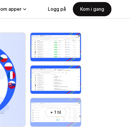
nom apper
Logg på
Kom i gang
+ 1 til