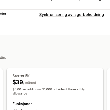
rier
Synkronisering av lagerbeholdning
Synkroniseringstype
Bestillinger
Strekkoder
Multi-channe
Varsler og rapporter
Automatiserte varsler
E-postvarsler
Lagerbeholdningsvarsler
Dataimport
din.
Sanntidssynkronisering
Starter 5K
$39
/ måned
$6,00 per additional $1,000 outside of the monthly
allowance
Funksjoner