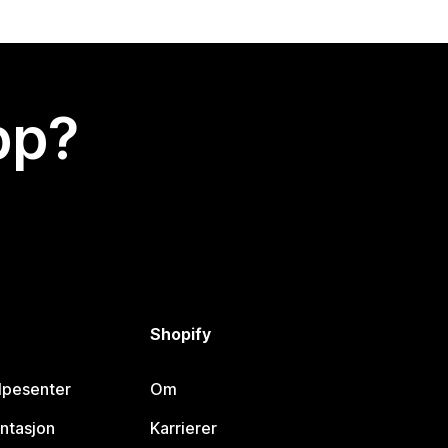
app?
Shopify
lpesenter
Om
ntasjon
Karrierer