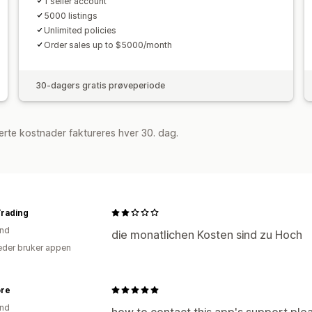
1 seller account
5000 listings
Unlimited policies
Order sales up to $5000/month
30-dagers gratis prøveperiode
rte kostnader faktureres hver 30. dag.
rading
and
die monatlichen Kosten sind zu Hoch
der bruker appen
ore
and
how to contact this app's support ple