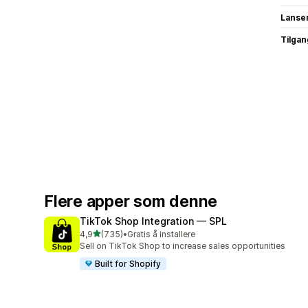
Lanse
Tilgang
Flere apper som denne
TikTok Shop Integration — SPL
av 5 stjerner
4,9
(735)
•
Gratis å installere
Totalt 735 omtaler
Sell on TikTok Shop to increase sales opportunities
Built for Shopify