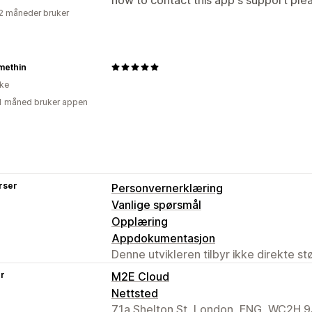
2 måneder bruker
methin
ike
1 måned bruker appen
rser
Personvernerklæring
Vanlige spørsmål
Opplæring
Appdokumentasjon
Denne utvikleren tilbyr ikke direkte s
er
M2E Cloud
Nettsted
71a Shelton St, London, ENG, WC2H 9