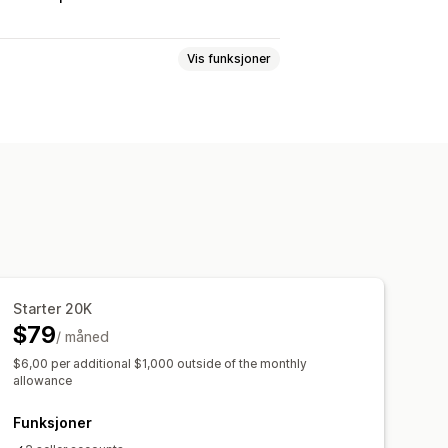
Vis funksjoner
l
Multibutikk
Automatisk
Tilpasset
Feilrapporter
Historiske rapporter
 og -eksport
Ytelsesmålinger
Starter 20K
$79
/ måned
$6,00 per additional $1,000 outside of the monthly
allowance
Funksjoner