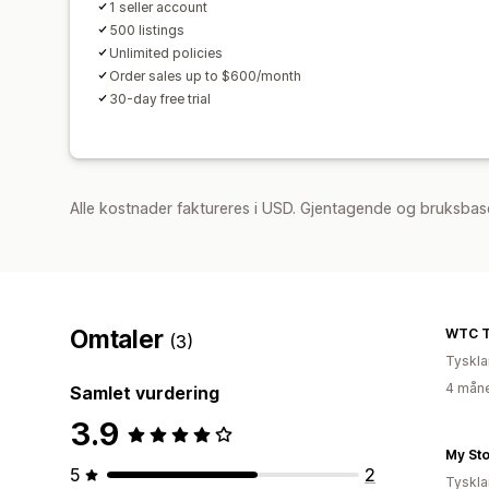
1 seller account
500 listings
Unlimited policies
Order sales up to $600/month
30-day free trial
Alle kostnader faktureres i USD. Gjentagende og bruksbase
Omtaler
WTC T
(3)
Tyskl
4 måne
Samlet vurdering
3.9
My St
5
2
Tyskl