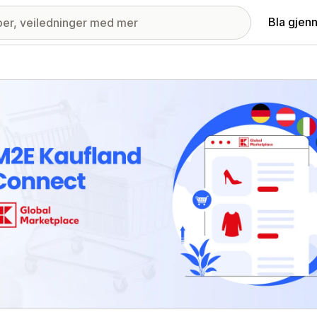
Bla gjen
ri med fremhevede bilder