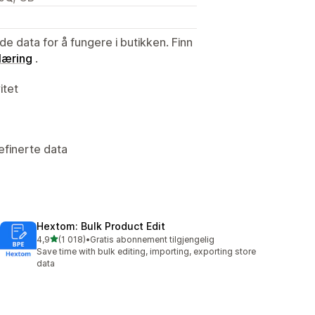
de data for å fungere i butikken. Finn
læring
.
itet
efinerte data
Hextom: Bulk Product Edit
av 5 stjerner
4,9
(1 018)
•
Gratis abonnement tilgjengelig
Totalt 1018 omtaler
Save time with bulk editing, importing, exporting store
data