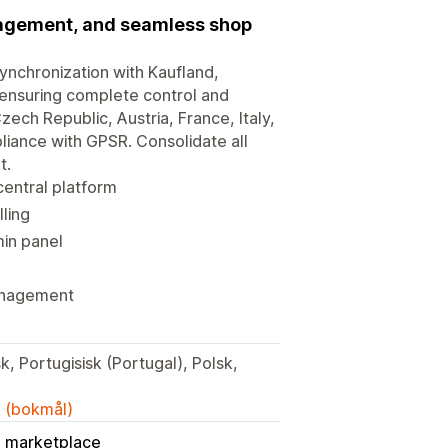
nagement, and seamless shop
ynchronization with Kaufland,
, ensuring complete control and
zech Republic, Austria, France, Italy,
liance with GPSR. Consolidate all
t.
central platform
ling
min panel
management
k, Portugisisk (Portugal), Polsk,
k (bokmål)
l marketplace