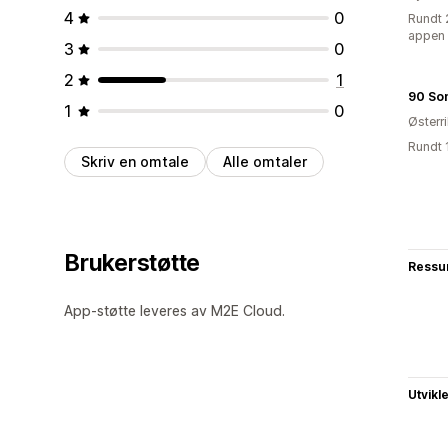
4
0
Rundt 
appen
3
0
2
1
90 So
1
0
Østerr
Rundt 
Skriv en omtale
Alle omtaler
Brukerstøtte
Ressu
App-støtte leveres av M2E Cloud.
Utvikl