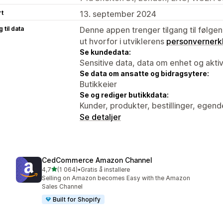
rt
13. september 2024
 til data
Denne appen trenger tilgang til følgen
ut hvorfor i utviklerens
personvernerk
Se kundedata:
Sensitive data, data om enhet og aktiv
Se data om ansatte og bidragsytere:
Butikkeier
Se og rediger butikkdata:
Kunder, produkter, bestillinger, egend
Se detaljer
CedCommerce Amazon Channel
av 5 stjerner
4,7
(1 064)
•
Gratis å installere
Totalt 1064 omtaler
Selling on Amazon becomes Easy with the Amazon
Sales Channel
Built for Shopify