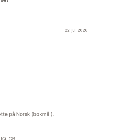
22. juli 2026
tøtte på Norsk (bokmål).
JQ, GB