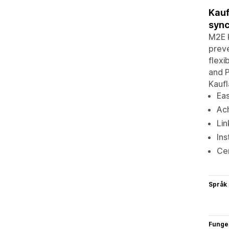
Kauf
sync
M2E K
preve
flexi
and P
Kaufl
Eas
Ach
Lin
Ins
Cen
Språk
Funge