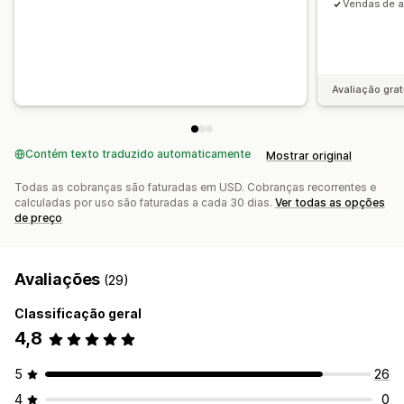
Vendas de 
Avaliação grat
Contém texto traduzido automaticamente
Mostrar original
Todas as cobranças são faturadas em USD. Cobranças recorrentes e
calculadas por uso são faturadas a cada 30 dias.
Ver todas as opções
de preço
Avaliações
(29)
Classificação geral
4,8
5
26
4
0