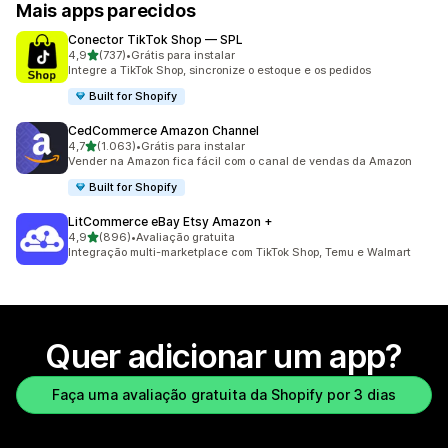
Mais apps parecidos
Conector TikTok Shop — SPL
de 5 estrelas
4,9
(737)
•
Grátis para instalar
737 avaliações ao todo
Integre a TikTok Shop, sincronize o estoque e os pedidos
Built for Shopify
CedCommerce Amazon Channel
de 5 estrelas
4,7
(1.063)
•
Grátis para instalar
1063 avaliações ao todo
Vender na Amazon fica fácil com o canal de vendas da Amazon
Built for Shopify
LitCommerce eBay Etsy Amazon +
de 5 estrelas
4,9
(896)
•
Avaliação gratuita
896 avaliações ao todo
Integração multi-marketplace com TikTok Shop, Temu e Walmart
Quer adicionar um app?
Faça uma avaliação gratuita da Shopify por 3 dias