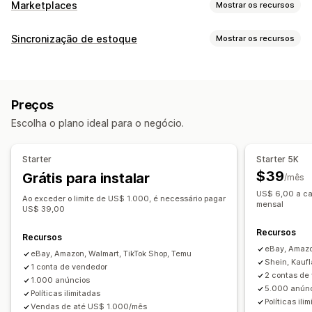
Marketplaces
Mostrar os recursos
Gerenciamento de listagem
Sincronização de estoque
Mostrar os recursos
Automação de feed
Feed de produtos
Tipo de sincronização
Sincronização de produtos
Seleção de produtos
Pedidos
Preços
Detalhes do produto
Variantes
SKUs
Sincronização de ofertas
Moeda local
Upload em massa
Preços
Códigos de barras
Multicanal
De várias lojas
Automática
Listagens personalizadas
Análises de listagem
Escolha o plano ideal para o negócio.
Manual
Em massa
Em tempo real
Agendada
Gerenciamento de pedidos
Personalizada
Processamento de pedidos em vários locais
Starter
Starter 5K
Notificações e relatórios
Pedidos em massa
Sincronização de pedidos
$39
Grátis para instalar
/mês
Alertas automatizados
Atualizações de pedidos
Sincronização de acompanhamento
US$ 6,00 a cad
Ao exceder o limite de US$ 1.000, é necessário pagar
Alertas por e-mail
Relatórios de erros
mensal
Painel de controle unificado
Sincronização de estoque
US$ 39,00
Relatórios históricos
Importação e exportação de dados
Regras personalizadas
Recursos
Recursos
Métricas de desempenho
Status em tempo real
eBay, Amazo
eBay, Amazon, Walmart, TikTok Shop, Temu
Registros detalhados
Shein, Kauf
1 conta de vendedor
2 contas de
1.000 anúncios
5.000 anún
Políticas ilimitadas
Políticas ili
Vendas de até US$ 1.000/mês