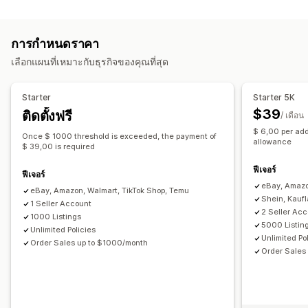
ประเภทการซิงค์
ซิงค์คำสั่งซื้อ
สกุลเงินในพื้นที่
การอัปโหลดจำนวนมาก
คำสั่งซื้อ
ราคา
รายละเอียดสินค้า
ตัวเลือกสินค้า
SKU
บาร์โค้ด
รายการที่กำหนดเอง
การวิเคราะห์การทำรายการสินค้า
การกำหนดราคา
หลายช่องทาง
หลายร้านค้า
อัตโนมัติ
ด้วยตนเอง
หลายรายการ
การจัดการคำสั่งซื้อ
เลือกแผนที่เหมาะกับธุรกิจของคุณที่สุด
เรียลไทม์
ตามกำหนดเวลา
ที่กำหนดเอง
การจัดการคำสั่งซื้อในหลายตำแหน่ง
การแจ้งเตือนและรายงาน
คำสั่งซื้อหลายรายการในครั้งเดียว
ซิงค์คำสั่งซื้อ
ซิงค์การติดตาม
Starter
Starter 5K
การแจ้งเตือนอัตโนมัติ
อัปเดตคำสั่งซื้อ
การแจ้งเตือนทางอีเมล
แดชบอร์ดแบบรวม
ซิงค์สินค้าคงคลัง
กฎที่กำหนดเอง
$39
ติดตั้งฟรี
/ เดือน
รายงานข้อผิดพลาด
รายงานข้อมูลในอดีต
$ 6,00 per add
Once $ 1000 threshold is exceeded, the payment of
การนำเข้าและส่งออกข้อมูล
การวัดประสิทธิภาพ
สถานะเรียลไทม์
allowance
$ 39,00 is required
บันทึกโดยละเอียด
ฟีเจอร์
ฟีเจอร์
eBay, Amazo
eBay, Amazon, Walmart, TikTok Shop, Temu
Shein, Kauf
1 Seller Account
2 Seller Ac
1000 Listings
5000 Listin
Unlimited Policies
Unlimited Po
Order Sales up to $1000/month
Order Sales