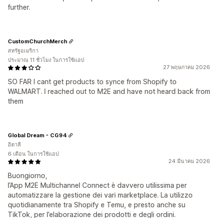
further.
CustomChurchMerch
สหรัฐอเมริกา
ประมาณ 11 ชั่วโมง ในการใช้แอป
27 พฤษภาคม 2026
SO FAR I cant get products to synce from Shopify to
WALMART. I reached out to M2E and have not heard back from
them
Global Dream - CG94
อิตาลี
6 เดือน ในการใช้แอป
24 มีนาคม 2026
Buongiorno,
l’App M2E Multichannel Connect è davvero utilissima per
automatizzare la gestione dei vari marketplace. La utilizzo
quotidianamente tra Shopify e Temu, e presto anche su
TikTok, per l’elaborazione dei prodotti e degli ordini.