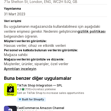
71a Shelton St, London, ENG, WC2H 9JQ, GB
Yayınlanma
31 Mart 2023
Veri erişimi
Bu uygulamanın mağazanızda kullanılabilmesi için aşağıdaki
verilere erişmesi gerekir. Nedenini geliştiricinin
gizlilik politikası
belgesinden öğrenin.
Müşteri verilerini görüntüle:
Hassas veriler, cihaz ve etkinlik verileri
Personel ve katkıda bulunan verilerini görüntüle:
Mağaza sahibi
Mağaza verilerini görüntüle ve düzenle:
Müşteriler, ürünler, siparişler, özel veriler
Ayrıntıları inceleyin
Buna benzer diğer uygulamalar
TikTok Shop Integration — SPL
5 yıldız üzerinden
4,9
(735)
•
Ücretsiz yükleme
toplam 735 değerlendirme
Sell on TikTok Shop to increase sales opportunities
Built for Shopify
CedCommerce Amazon Channel