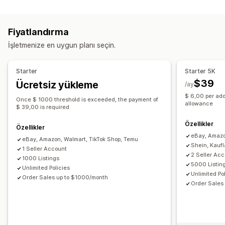
Senkronizasyon türü
Ürün seçimi
Teklif senkronizasyonu
Yerel para birimi
Siparişler
Fiyatlar
Ürün ayrıntıları
Varyasyonlar
SKU’lar
Toplu yükleme
Özel liste kayıtları
Liste kaydı analizleri
Fiyatlandırma
Barkodlar
Çoklu kanal
Çoklu mağaza
Otomatik
Manuel
Sipariş yönetimi
İşletmenize en uygun planı seçin.
Toplu
Gerçek zamanlı
Zamanlanmış
Özel
Çoklu konuma gönderim
Toplu siparişler
Bildirimler ve raporlar
Sipariş senkronizasyonu
Takip senkronizasyonu
Starter
Starter 5K
Otomatik uyarılar
Sipariş güncellemeleri
E-posta uyarıları
Birleşik kontrol paneli
Envanter senkronizasyonu
$39
Ücretsiz yükleme
/ay
Hata raporları
Geçmiş raporları
İçe ve dışa veri aktarma
Özel kurallar
$ 6,00 per add
Once $ 1000 threshold is exceeded, the payment of
Performans metrikleri
Gerçek zamanlı durum
allowance
$ 39,00 is required
Ayrıntılı günlükler
Özellikler
Özellikler
eBay, Amazo
eBay, Amazon, Walmart, TikTok Shop, Temu
Shein, Kauf
1 Seller Account
2 Seller Ac
1000 Listings
5000 Listin
Unlimited Policies
Unlimited Po
Order Sales up to $1000/month
Order Sales