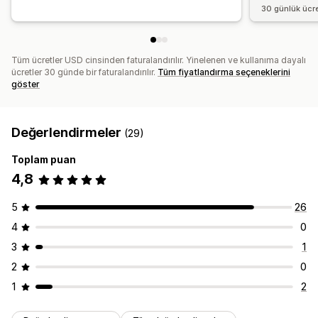
30 günlük ücr
Tüm ücretler USD cinsinden faturalandırılır. Yinelenen ve kullanıma dayalı
ücretler 30 günde bir faturalandırılır.
Tüm fiyatlandırma seçeneklerini
göster
Değerlendirmeler
(29)
Toplam puan
4,8
5
26
4
0
3
1
2
0
1
2