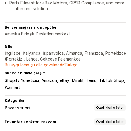
Parts Fitment for eBay Motors, GPSR Compliance, and more
— all in one solution.
Benzer mağazalarda popüler
Amerika Birleşik Devletleri merkezli
Diller
İngilizce, İtalyanca, İspanyolca, Almanca, Fransızca, Portekizce
(Portekiz), Lehçe, Çekçeve Felemenkçe
Bu uygulama şu dile çevrilmedi:Türkçe
Şunlarla birlikte çalışır:
Shopify Yöneticisi
Amazon
eBay
Mirakl
Temu
TikTok Shop
Walmart
Kategoriler
Pazar yerleri
Özellikleri göster
Liste kaydı yönetimi
Envanter senkronizasyonu
Özellikleri göster
Ürün verisi otomasyonu
Ürün verisi
Ürün senkronizasyonu