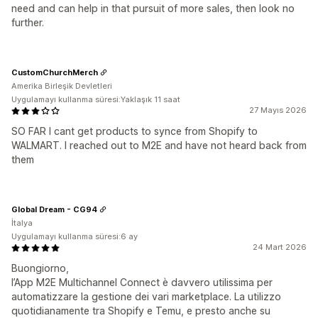
need and can help in that pursuit of more sales, then look no
further.
CustomChurchMerch
Amerika Birleşik Devletleri
Uygulamayı kullanma süresi:Yaklaşık 11 saat
27 Mayıs 2026
SO FAR I cant get products to synce from Shopify to
WALMART. I reached out to M2E and have not heard back from
them
Global Dream - CG94
İtalya
Uygulamayı kullanma süresi:6 ay
24 Mart 2026
Buongiorno,
l’App M2E Multichannel Connect è davvero utilissima per
automatizzare la gestione dei vari marketplace. La utilizzo
quotidianamente tra Shopify e Temu, e presto anche su