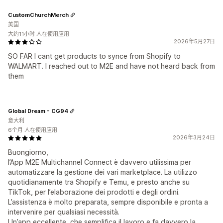
CustomChurchMerch
美国
大约11小时 人在使用应用
2026年5月27日
SO FAR I cant get products to synce from Shopify to
WALMART. I reached out to M2E and have not heard back from
them
Global Dream - CG94
意大利
6个月 人在使用应用
2026年3月24日
Buongiorno,
l’App M2E Multichannel Connect è davvero utilissima per
automatizzare la gestione dei vari marketplace. La utilizzo
quotidianamente tra Shopify e Temu, e presto anche su
TikTok, per l’elaborazione dei prodotti e degli ordini.
L’assistenza è molto preparata, sempre disponibile e pronta a
intervenire per qualsiasi necessità.
Un’app eccellente, che semplifica il lavoro e fa davvero la