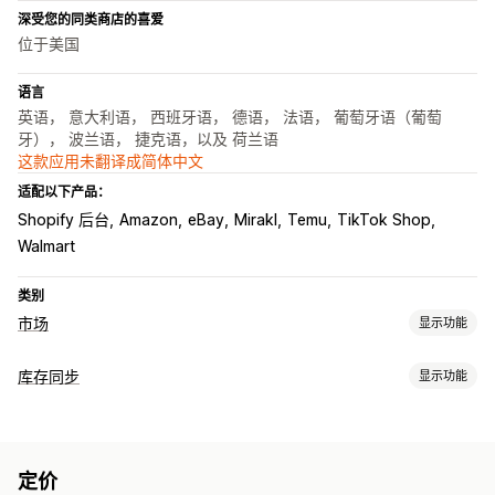
深受您的同类商店的喜爱
位于美国
语言
英语， 意大利语， 西班牙语， 德语， 法语， 葡萄牙语（葡萄
牙）， 波兰语， 捷克语，以及 荷兰语
这款应用未翻译成简体中文
适配以下产品：
Shopify 后台
Amazon
eBay
Mirakl
Temu
TikTok Shop
Walmart
类别
市场
显示功能
产品页面管理
库存同步
显示功能
数据源自动化
产品数据源
产品同步
产品选择
报价同步
同步类型
当地货币
批量上传
自定义产品页面
产品页面分析
订单
价格
产品详细信息
多属性
SKU
条码
多渠道
多个商店
订单管理
定价
自动
手动
批量
实时
预定
自定义