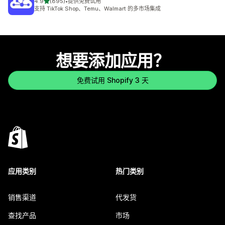
星（满分 5 星）
4.9
(895)
•
提供免费试用
总共 895 条评论
支持 TikTok Shop、Temu、Walmart 的多市场集成
想要添加应用？
免费试用 Shopify 3 天
应用类别
热门类别
销售渠道
代发货
查找产品
市场