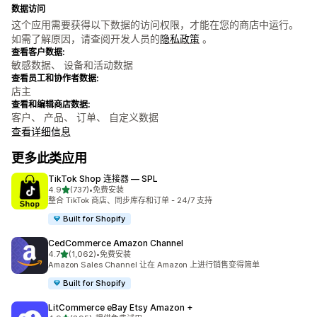
数据访问
这个应用需要获得以下数据的访问权限，才能在您的商店中运行。
如需了解原因，请查阅开发人员的
隐私政策
。
查看客户数据:
敏感数据、 设备和活动数据
查看员工和协作者数据:
店主
查看和编辑商店数据:
客户、 产品、 订单、 自定义数据
查看详细信息
更多此类应用
TikTok Shop 连接器 — SPL
星（满分 5 星）
4.9
(737)
•
免费安装
总共 737 条评论
整合 TikTok 商店、同步库存和订单 - 24/7 支持
Built for Shopify
CedCommerce Amazon Channel
星（满分 5 星）
4.7
(1,062)
•
免费安装
总共 1062 条评论
Amazon Sales Channel 让在 Amazon 上进行销售变得简单
Built for Shopify
LitCommerce eBay Etsy Amazon +