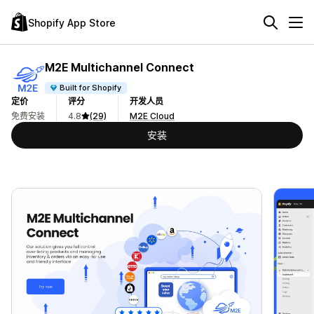
Shopify App Store
M2E Multichannel Connect
Built for Shopify
定价
评分
开发人员
免费安装
4.8
(29)
M2E Cloud
安装