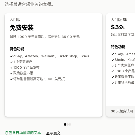
多地点发货
批量订单
订单同步
跟踪同步
统一控制面板
选择最适合您业务的套餐。
通知和报告
库存同步
自定义规则
自动化提醒
订单更新
电子邮件提醒
错误报告
历史报告
入门版
入门版 5K
数据导入和导出
绩效指标
实时状态
详细日志
$39
免费安装
/月
超出每月额度部分，
超过 1,000 美元阈值后，需要支付 39.00 美元
特色功能
特色功能
eBay、Amaz
eBay、Amazon、Walmart、TikTok Shop、Temu
Shein、Kau
1 个卖家账户
2 个卖家账户
1000 个产品发布
5000 个产
政策数量不限
政策数量不限
订单销售额最高可达 1,000 美元/月
订单销售额最高
30 天免费试用
包含自动翻译的文本
显示原文