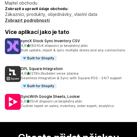
Majitel obchodu
Zobrazit a upravit údaje obchodu:
Zákazníci, produkty, objednávky, vlastní data
Zobrazit podrobnosti
Více aplikací jako je tato
syncX Stock Sync Inventory CSV
z 5 hvězd
4,8
(804)
•
K dispozici je bezplatný plán
Celkový počet recenzí: 804
Bulk update, import & sync multiple stores and any connections
Built for Shopify
DPL Square Integration
z 5 hvězd
4,9
(219)
•
Zkušební verze zdarma
Celkový počet recenzí: 219
Seamless Integration & Sync with Square POS - 24/7 support
Built for Shopify
SyncWith Google Sheets, Looker
z 5 hvězd
5,0
(5)
•
K dispozici je bezplatný plán
Celkový počet recenzí: 5
Custom report on sales, inventory, order export, analytics