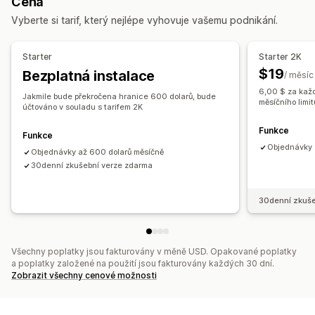
Cena
Synchronizace objednávek
Synchronizace cen
Oznámení a výkazy
Vyberte si tarif, který nejlépe vyhovuje vašemu podnikání.
Synchronizace produktů
Oboustranná synchronizace
Automatizovaná upozornění
Aktualizace objednávek
Synchronizace v reálném čase
Import a export dat
Stav v reálném čase
Starter
Starter 2K
Migrace dat
Podrobné protokoly
$19
Bezplatná instalace
/ měsíc
Hromadný export
Hromadný import
CSV
6,00 $ za kaž
Jakmile bude překročena hranice 600 dolarů, bude
Skladové zásoby
Objednávky
Produkty
měsíčního limi
účtováno v souladu s tarifem 2K
Funkce
Funkce
Objednávky 
Objednávky až 600 dolarů měsíčně
30denní zkušební verze zdarma
30denní zkuše
Všechny poplatky jsou fakturovány v měně USD. Opakované poplatky
a poplatky založené na použití jsou fakturovány každých 30 dní.
Zobrazit všechny cenové možnosti