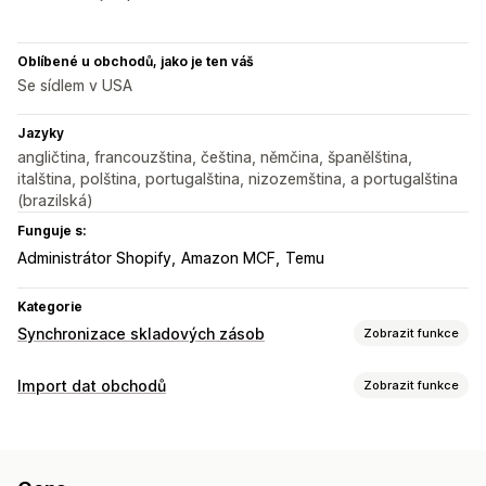
Oblíbené u obchodů, jako je ten váš
Se sídlem v USA
Jazyky
angličtina, francouzština, čeština, němčina, španělština,
italština, polština, portugalština, nizozemština, a portugalština
(brazilská)
Funguje s:
Administrátor Shopify
Amazon MCF
Temu
Kategorie
Synchronizace skladových zásob
Zobrazit funkce
Typ synchronizace
Import dat obchodů
Zobrazit funkce
Objednávky
Ceny
Podrobnosti o produktu
Varianty
Synchronizace dat
Jednotky SKU
Čárové kódy
Vícekanálová
Více obchodů
Automatická aktualizace
Synchronizace skladových zásob
Automatická
Hromadná
V reálném čase