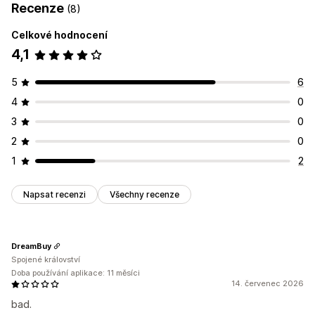
Recenze
(8)
Celkové hodnocení
4,1
5
6
4
0
3
0
2
0
1
2
Napsat recenzi
Všechny recenze
DreamBuy
Spojené království
Doba používání aplikace: 11 měsíci
14. červenec 2026
bad.