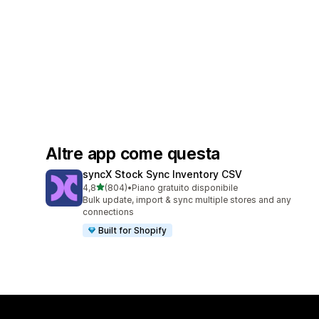
Altre app come questa
syncX Stock Sync Inventory CSV
stelle su 5
4,8
(804)
•
Piano gratuito disponibile
804 recensioni totali
Bulk update, import & sync multiple stores and any
connections
Built for Shopify