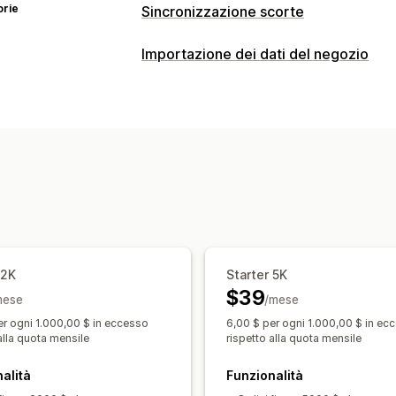
orie
Sincronizzazione scorte
Tipo di sincronizzazione
Importazione dei dati del negozio
Ordini
Prezzi
Dettagli del prodotto
Sincronizzazione dei dati
Multicanale
Multistore
Automatica
Aggiornamento automatico
Sincroni
Notifiche e report
Sincronizzazione degli ordini
Sincron
Avvisi automatici
Aggiornamenti sugli
Sincronizzazione dei prodotti
Sincro
Importazione ed esportazione di dati
Sincronizzazione in tempo reale
Registri dettagliati
Migrazione dei dati
Esportazione in blocco
Importazione
Prodotti
 2K
Starter 5K
$39
mese
/mese
er ogni 1.000,00 $ in eccesso
6,00 $ per ogni 1.000,00 $ in ec
alla quota mensile
rispetto alla quota mensile
alità
Funzionalità