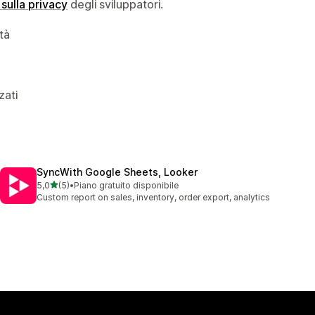
 sulla privacy
degli sviluppatori.
ità
zati
SyncWith Google Sheets, Looker
stelle su 5
5,0
(5)
•
Piano gratuito disponibile
5 recensioni totali
Custom report on sales, inventory, order export, analytics