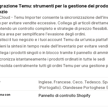
grazione Temu: strumenti per la gestione dei prodotti
ozio
loud - Temu Importer consente la sincronizzazione dell'inv
per evitare vendite eccessive. Collega gli articoli direttam
tendo un controllo completo e strategie di prezzo flessibili. 
ica area per semplificare l'evasione degli ordini.
tisci il tuo negozio e i tuoi account Temu da un'unica piatt
ieni la sintesi in tempo reale dell'inventario per evitare ven
lega i prodotti singoli o in blocco tramite il pannello di ammi
cronizza istantaneamente i prodotti ordinati in tutte le sedi
solida centralmente tutti gli ordini Temu per una gestione p
e
Inglese. Francese. Ceco. Tedesco. Spa
(Portogallo). Olandesee Portoghese (B
ona con
Pannello di controllo Shopify