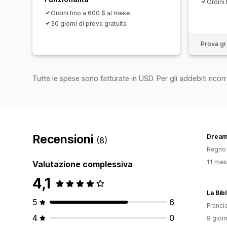
Ordini
Ordini fino a 600 $ al mese
30 giorni di prova gratuita
Prova gra
Tutte le spese sono fatturate in USD. Per gli addebiti ricorre
Recensioni
Dream
(8)
Regno 
11 mesi
Valutazione complessiva
4,1
La Bib
5
6
Franci
4
0
9 giorn