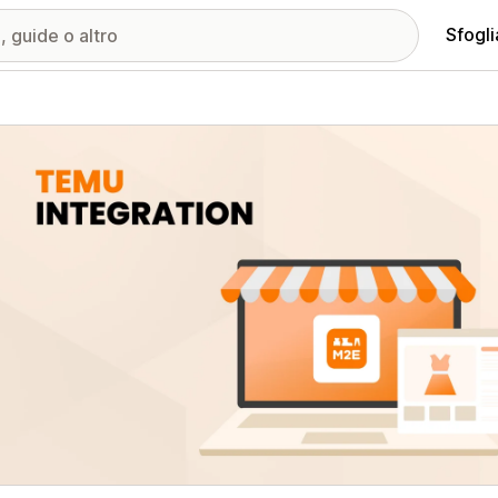
Sfogli
ria immagini in evidenza