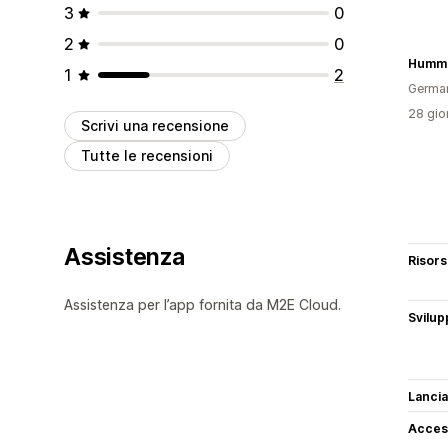
3
0
2
0
Humme
1
2
Germa
28 gior
Scrivi una recensione
Tutte le recensioni
Assistenza
Risor
Assistenza per l’app fornita da M2E Cloud.
Svilup
Lancia
Access