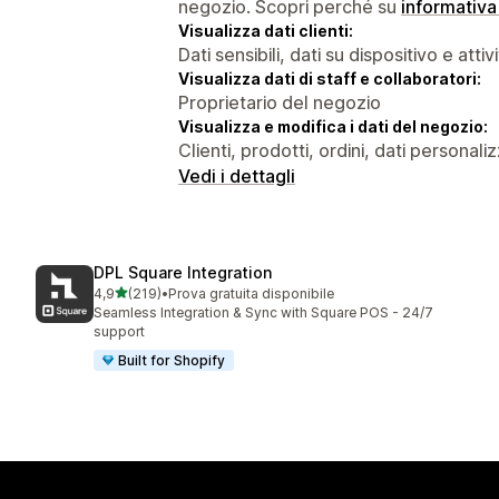
negozio. Scopri perché su
informativa
Visualizza dati clienti:
Dati sensibili, dati su dispositivo e attiv
Visualizza dati di staff e collaboratori:
Proprietario del negozio
Visualizza e modifica i dati del negozio:
Clienti, prodotti, ordini, dati personaliz
Vedi i dettagli
DPL Square Integration
stelle su 5
4,9
(219)
•
Prova gratuita disponibile
219 recensioni totali
Seamless Integration & Sync with Square POS - 24/7
support
Built for Shopify