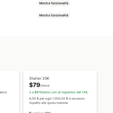
Mostra funzionalità
Mostra funzionalità
Varianti
SKU
Codici a barre
In blocco
In tempo reale
zzazione delle scorte
izzazione dei prezzi
 ordini
nizzazione bidirezionale
Stato in tempo reale
 in blocco
CSV
Scorte
Ordini
Starter 20K
$79
/mese
cesso
o a $816/anno con un risparmio del 14%
6,00 $ per ogni 1.000,00 $ in eccesso
rispetto alla quota mensile