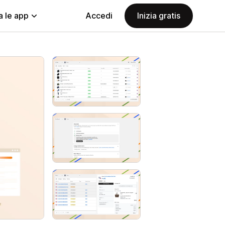
a le app
Accedi
Inizia gratis