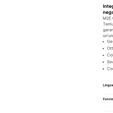
Inte
neg
M2E C
Temu 
garan
un'un
Ges
Ott
Col
Sin
Con
Lingu
Funzi