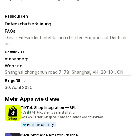
Ressourcen
Datenschutzerklärung
FAQs
Dieser Entwickler bietet keinen direkten Support auf Deutsch
an.
Entwickler
mabangerp
Website
Shanghai zhongchun road 7178, Shanghai, AH, 201101, CN
Eingeführt
30. April 2020
Mehr Apps wie diese
TikTok Shop Integration — SPL
von 5 Sternen
4,9
(741)
•
Kostenlose Installation
741 Rezensionen insgesamt
Sell on TikTok Shop to increase sales opportunities
Built for Shopify
CedCommerce Amazon Channel