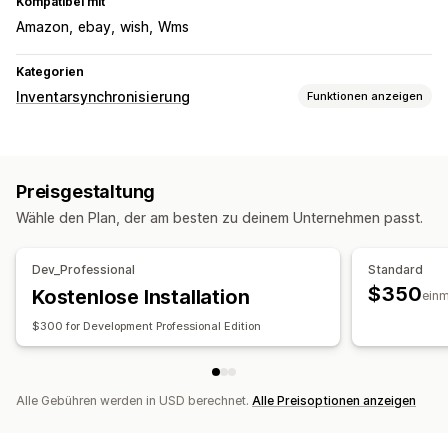
Kompatibel mit
Amazon
ebay
wish
Wms
Kategorien
Inventarsynchronisierung
Funktionen anzeigen
Synchronisierungsart
Bestellungen
Preise
Produktdetails
SKUs
Echtzeit
Preisgestaltung
Benachrichtigungen und Berichte
Wähle den Plan, der am besten zu deinem Unternehmen passt.
Bestellupdates
Inventarbenachrichtigungen
Benachrichtigungen über niedrige Lagerbestände
Dev_Professional
Standard
Echtzeitstatus
Detaillierte Protokolle
$350
Kostenlose Installation
einm
$300 for Development Professional Edition
Alle Gebühren werden in USD berechnet.
Alle Preisoptionen anzeigen