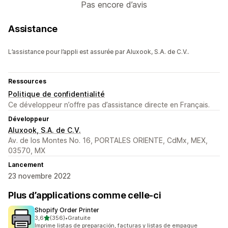
Pas encore d’avis
Assistance
L’assistance pour l’appli est assurée par Aluxook, S.A. de C.V..
Ressources
Politique de confidentialité
Ce développeur n’offre pas d’assistance directe en Français.
Développeur
Aluxook, S.A. de C.V.
Av. de los Montes No. 16, PORTALES ORIENTE, CdMx, MEX,
03570, MX
Lancement
23 novembre 2022
Plus d’applications comme celle-ci
Shopify Order Printer
étoile(s) sur 5
3,6
(356)
•
Gratuite
356 avis au total
Imprime listas de preparación, facturas y listas de empaque