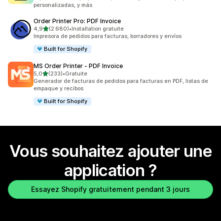
personalizadas, y más
Order Printer Pro: PDF Invoice
étoile(s) sur 5
4,9
(2 680)
•
Installation gratuite
2680 avis au total
Impresora de pedidos para facturas, borradores y envíos
Built for Shopify
MS Order Printer ‑ PDF Invoice
étoile(s) sur 5
5,0
(233)
•
Gratuite
233 avis au total
Generador de facturas de pedidos para facturas en PDF, listas de
empaque y recibos
Built for Shopify
Vous souhaitez ajouter une
application ?
Essayez Shopify gratuitement pendant 3 jours