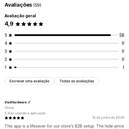
Avaliações
(59)
Avaliação geral
4,9
5
58
4
0
3
0
2
0
1
1
Escrever uma avaliação
Todas as avaliações
VisitHardware
China
5 dias usando a aplicação
15 de junho de 2026
This app is a lifesaver for our store's B2B setup. The hide-price