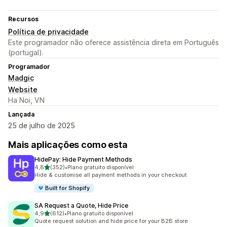
Recursos
Política de privacidade
Este programador não oferece assistência direta em Português
(portugal).
Programador
Madgic
Website
Ha Noi, VN
Lançada
25 de julho de 2025
Mais aplicações como esta
HidePay: Hide Payment Methods
de 5 estrelas
4,8
(352)
•
Plano gratuito disponível
352 total de avaliações
Hide & customise all payment methods in your checkout
Built for Shopify
SA Request a Quote, Hide Price
de 5 estrelas
4,9
(612)
•
Plano gratuito disponível
612 total de avaliações
Quote request solution and hide price for your B2B store