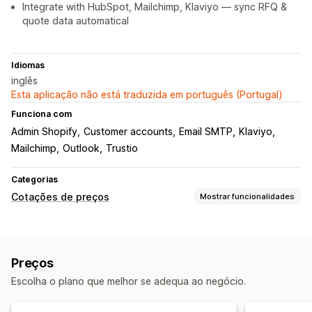
Integrate with HubSpot, Mailchimp, Klaviyo — sync RFQ &
quote data automatical
Idiomas
inglês
Esta aplicação não está traduzida em português (Portugal)
Funciona com
Admin Shopify
Customer accounts
Email SMTP
Klaviyo
Mailchimp
Outlook
Trustio
Categorias
Cotações de preços
Mostrar funcionalidades
Regras de preços
Ocultar preço
Solicitar um orçamento
Preços
Converter orçamento em encomenda
Escolha o plano que melhor se adequa ao negócio.
Personalização
Apresentação personalizada
Botões