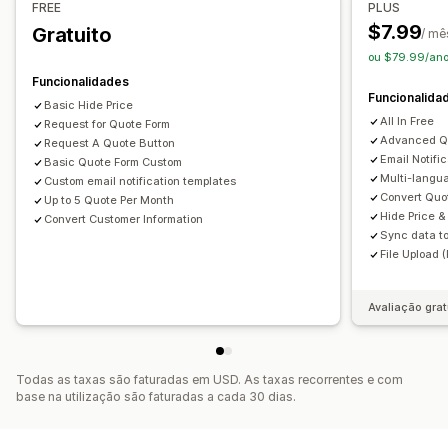
FREE
PLUS
Formulário de orçamento
Multilingue
$7.99
Gratuito
/ mê
Ligações personalizadas
Carregamento de ficheiros
ou $79.99/ano
Funcionalidades
Notificações
Funcionalida
Basic Hide Price
Alertas de administrador
All In Free
Request for Quote Form
Respostas automáticas por e-mail
Modelos de e-mail
Advanced Q
Request A Quote Button
Email Notifi
Atualizações de orçamento
Basic Quote Form Custom
Notificações por e-mail
Multi-langu
Custom email notification templates
Convert Quo
Up to 5 Quote Per Month
Hide Price &
Convert Customer Information
Sync data to
File Upload 
Avaliação grat
Todas as taxas são faturadas em USD. As taxas recorrentes e com
base na utilização são faturadas a cada 30 dias.