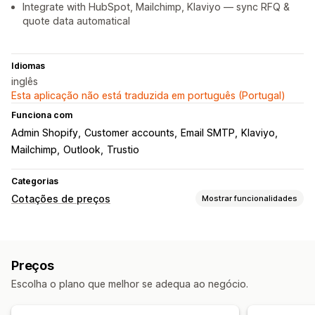
Integrate with HubSpot, Mailchimp, Klaviyo — sync RFQ &
quote data automatical
Idiomas
inglês
Esta aplicação não está traduzida em português (Portugal)
Funciona com
Admin Shopify
Customer accounts
Email SMTP
Klaviyo
Mailchimp
Outlook
Trustio
Categorias
Cotações de preços
Mostrar funcionalidades
Regras de preços
Ocultar preço
Solicitar um orçamento
Preços
Converter orçamento em encomenda
Escolha o plano que melhor se adequa ao negócio.
Personalização
Apresentação personalizada
Botões