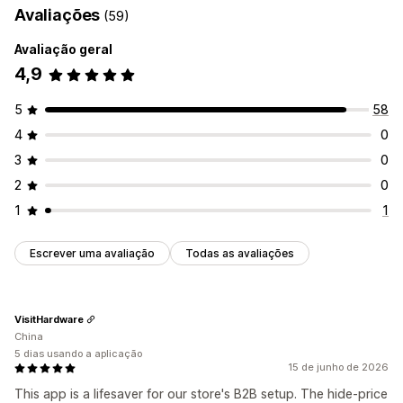
Avaliações
(59)
Avaliação geral
4,9
5
58
4
0
3
0
2
0
1
1
Escrever uma avaliação
Todas as avaliações
VisitHardware
China
5 dias usando a aplicação
15 de junho de 2026
This app is a lifesaver for our store's B2B setup. The hide-price