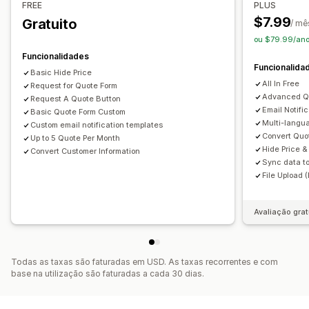
FREE
PLUS
Formulário de orçamento
Multilingue
$7.99
Gratuito
/ mê
Ligações personalizadas
Carregamento de ficheiros
ou $79.99/ano
Funcionalidades
Notificações
Funcionalida
Basic Hide Price
Alertas de administrador
All In Free
Request for Quote Form
Respostas automáticas por e-mail
Modelos de e-mail
Advanced Q
Request A Quote Button
Email Notifi
Atualizações de orçamento
Basic Quote Form Custom
Notificações por e-mail
Multi-langu
Custom email notification templates
Convert Quo
Up to 5 Quote Per Month
Hide Price &
Convert Customer Information
Sync data to
File Upload 
Avaliação grat
Todas as taxas são faturadas em USD. As taxas recorrentes e com
base na utilização são faturadas a cada 30 dias.