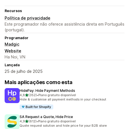
Recursos
Política de privacidade
Este programador não oferece assistência direta em Português
(portugal).
Programador
Madgic
Website
Ha Noi, VN
Lançada
25 de julho de 2025
Mais aplicações como esta
HidePay: Hide Payment Methods
de 5 estrelas
4,8
(352)
•
Plano gratuito disponível
352 total de avaliações
Hide & customise all payment methods in your checkout
Built for Shopify
SA Request a Quote, Hide Price
de 5 estrelas
4,9
(612)
•
Plano gratuito disponível
612 total de avaliações
Quote request solution and hide price for your B2B store