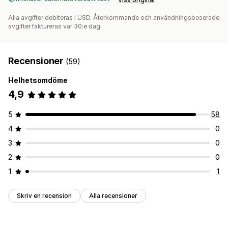
Alla avgifter debiteras i USD. Återkommande och användningsbaserade
avgifter faktureras var 30:e dag.
Recensioner
(59)
Helhetsomdöme
4,9
5
58
4
0
3
0
2
0
1
1
Skriv en recension
Alla recensioner