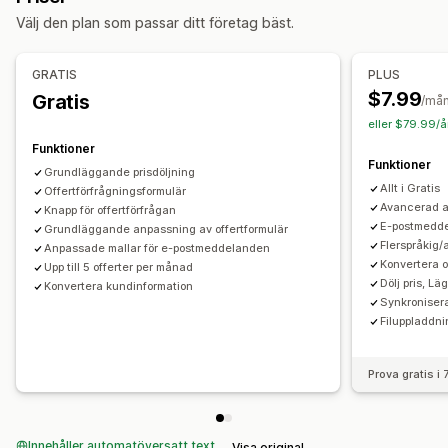
Anpassning
Välj den plan som passar ditt företag bäst.
Anpassad visning
Knappar
Offertformulär
Flera språk
Anpassade länkar
Filuppladdning
GRATIS
PLUS
$7.99
Gratis
Aviseringar
/må
eller $79.99/å
Administratörsvarningar
Automatiserade e-postsvar
Funktioner
E-postmallar
Offertuppdateringar
E-postaviseringar
Funktioner
Grundläggande prisdöljning
Allt i Gratis
Offertförfrågningsformulär
Avancerad a
Knapp för offertförfrågan
E-postmedde
Grundläggande anpassning av offertformulär
Flerspråkig
Anpassade mallar för e-postmeddelanden
Konvertera of
Upp till 5 offerter per månad
Dölj pris, L
Konvertera kundinformation
Synkronisera
Filuppladdnin
Prova gratis i
Innehåller automatöversatt text
Visa original