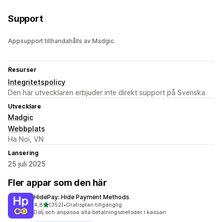
Support
Appsupport tillhandahålls av Madgic.
Resurser
Integritetspolicy
Den här utvecklaren erbjuder inte direkt support på Svenska.
Utvecklare
Madgic
Webbplats
Ha Noi, VN
Lansering
25 juli 2025
Fler appar som den här
HidePay: Hide Payment Methods
av 5 stjärnor
4,8
(352)
•
Gratisplan tillgänglig
352 recensioner totalt
Dölj och anpassa alla betalningsmetoder i kassan