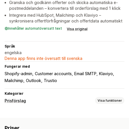
Granska och godkänn offerter och skicka automatiska e-
postmeddelanden – konvertera till orderförslag med 1 klick
Integrera med HubSpot, Mailchimp och Klaviyo –
synkronisera offertförfrågningar och offertdata automatiskt
Innehåller automatöversatt text
Visa original
Språk
engelska
Denna app finns inte översatt till svenska
Fungerar med
Shopify-admin
Customer accounts
Email SMTP
Klaviyo
Mailchimp
Outlook
Trustio
Kategorier
Prisförslag
Visa funktioner
Prissättningsregler
Dölj pris
Begär en offert
Omvandla offert till order
Priser