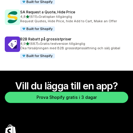
Built for Shopify
SA Request a Quote, Hide Price
av 5 stjärnor
4,8
(611)
•
Gratisplan tillgänglig
611 recensioner totalt
Request Quotes, Hide Price, hide Add to Cart, Make an Offer
Built for Shopify
B2B Rabatt på grossistpriser
av 5 stjärnor
4,9
(687)
•
Gratis testversion tillgänglig
687 recensioner totalt
Öka försäljningen med B2B grossistprissättning och sälj global
Built for Shopify
Vill du lägga till en app?
Prova Shopify gratis i 3 dagar