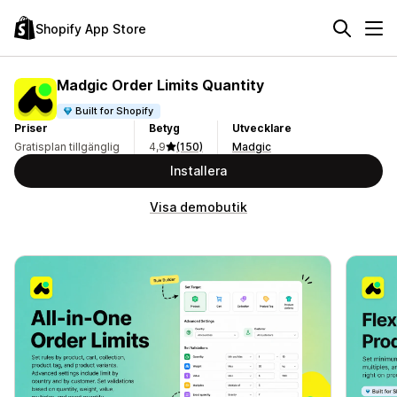
Shopify App Store
Madgic Order Limits Quantity
Built for Shopify
Priser
Betyg
Utvecklare
Gratisplan tillgänglig
4,9
(150)
Madgic
Installera
Visa demobutik