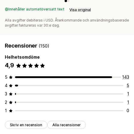
Innehåller automatöversatt text
Visa original
Alla avgifter debiteras i USD. Återkommande och användningsbaserade
avgifter faktureras var 30:e dag.
Recensioner
(150)
Helhetsomdöme
4,9
5
143
4
5
3
1
2
1
1
0
Skriv en recension
Alla recensioner