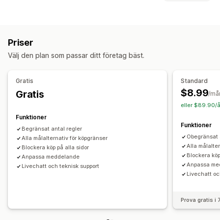
Varukorgsbaserat
Maxkvantitet
Minimikvantitet
Orderhantering
Produktspecifikt
Variantspecifik
Minimiorder
Ordergränser
Aviseringsinställningar
Priser
Varukorgsaviseringar
Kassaaviseringar
Välj den plan som passar ditt företag bäst.
Aviseringar om produktsidan
Popup-fönster
Gratis
Standard
$8.99
Gratis
/må
eller $89.90/å
Funktioner
Funktioner
Begränsat antal regler
Obegränsat 
Alla målalternativ för köpgränser
Alla målalte
Blockera köp på alla sidor
Blockera köp
Anpassa meddelande
Anpassa me
Livechatt och teknisk support
Livechatt oc
Prova gratis i