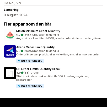
Ha Noi, VN
Lansering
9 augusti 2024
Fler appar som den här
Melon Minimum Order Quantity
av 5 stjärnor
5,0
(348)
•
Gratisplan tillgänglig
348 recensioner totalt
Ange minsta kvantitet (MOQ), minsta ordervärde och ordergränser
Avada Order Limit Quantity
av 5 stjärnor
5,0
(269)
•
Gratisplan tillgänglig
269 recensioner totalt
Ordergränser per produkt eller kollektion, min. eller max per order
Built for Shopify
UP Order Limits Quantity Break
av 5 stjärnor
4,9
(68)
•
Gratis
68 recensioner totalt
Ställ in minsta orderkvantitet (MOQ), kundvagnsgränser,
kassaregler
Built for Shopify