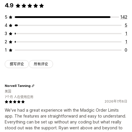
4.9
5
142
4
5
3
1
2
1
1
0
撰写评论
所有评论
Norvell Tanning
美国
7个月 人在使用应用
2026年7月8日
We've had a great experience with the Madgic Order Limits
app. The features are straightforward and easy to understand.
Everything can be set up without any coding but what really
stood out was the support. Ryan went above and beyond to