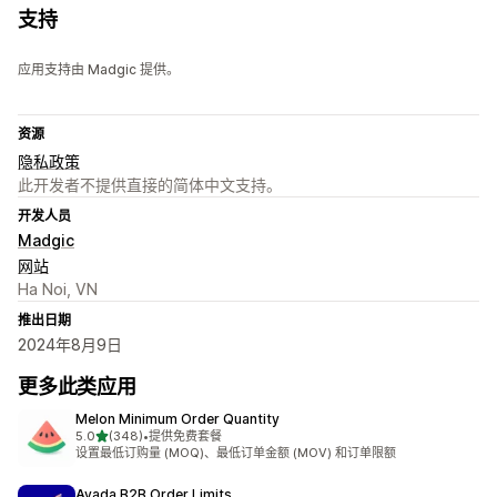
支持
应用支持由 Madgic 提供。
资源
隐私政策
此开发者不提供直接的简体中文支持。
开发人员
Madgic
网站
Ha Noi, VN
推出日期
2024年8月9日
更多此类应用
Melon Minimum Order Quantity
星（满分 5 星）
5.0
(348)
•
提供免费套餐
总共 348 条评论
设置最低订购量 (MOQ)、最低订单金额 (MOV) 和订单限额
Avada B2B Order Limits