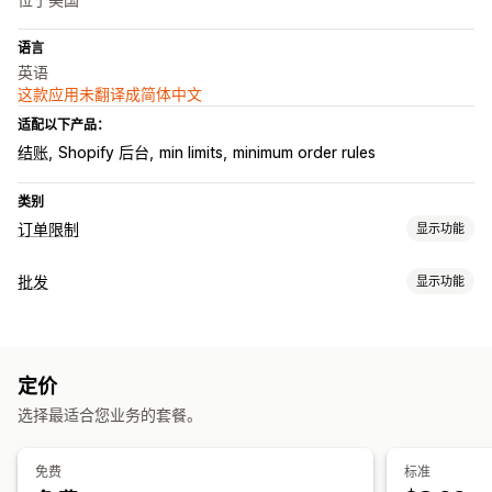
语言
英语
这款应用未翻译成简体中文
适配以下产品：
结账
Shopify 后台
min limits
minimum order rules
类别
订单限制
显示功能
限制规则
批发
显示功能
基于购物车
数量上限
数量下限
特定产品
特定多属性
订单管理
通知设置
最低订购量
订单限制
购物车提醒
结账提醒
产品页面提醒
弹出窗口
定价
选择最适合您业务的套餐。
免费
标准