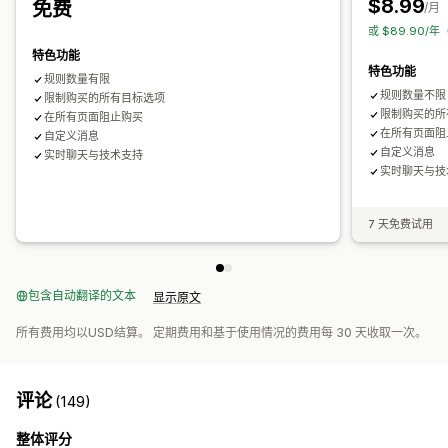
$8.99
免费
/月
或 $89.90/年
特色功能
特色功能
规则数量有限
规则数量不限
限制购买的所有目标选项
限制购买的所
在所有页面阻止购买
在所有页面阻
自定义消息
自定义消息
实时聊天与技术支持
实时聊天与技
7 天免费试用
包含自动翻译的文本
显示原文
所有费用均以USD结算。 定期费用和基于使用情况的费用每 30 天收取一次。
评论
(149)
整体评分