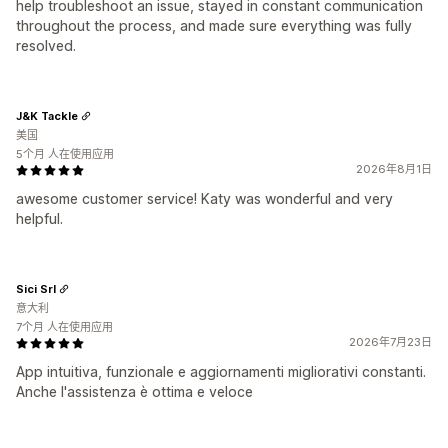
help troubleshoot an issue, stayed in constant communication
throughout the process, and made sure everything was fully
resolved.
J&K Tackle
美国
5个月 人在使用应用
2026年8月1日
awesome customer service! Katy was wonderful and very
helpful.
Sici Srl
意大利
7个月 人在使用应用
2026年7月23日
App intuitiva, funzionale e aggiornamenti migliorativi constanti.
Anche l'assistenza è ottima e veloce