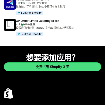
星（满分 5 星）
5.0
(269)
•
提供免费套餐
总共 269 条评论
设置最小订单限制，防止小额订单蚕食利润
Built for Shopify
UP Order Limits Quantity Break
星（满分 5 星）
4.9
(68)
•
免费
总共 68 条评论
设置最低起订量 (MOQ)、购物车限制以及结账规则
Built for Shopify
想要添加应用？
免费试用 Shopify 3 天