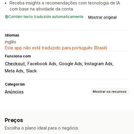
Receba insights e recomendações com tecnologia de IA
com base na atividade da conta
Contém texto traduzido automaticamente
Mostrar original
Idiomas
inglês
Este app não está traduzido para português (Brasil)
Funciona com
Checkout
Facebook Ads
Google Ads
Instagram Ads
Meta Ads
Slack
Categorias
Anúncios
Mostrar os recursos
Segmentação
Públicos semelhantes
Públicos-alvo personalizados
Preços
Dispositivo
Baseado em local
Plataforma
Escolha o plano ideal para o negócio.
Gerenciamento de campanha