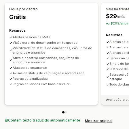
Campanhas automatizadas
Otimização de lance
Fique por dentro
Saia na frent
Redes sociais
Publicidade em vídeo
$29
Grátis
/mês
Gerenciamento de pixel
Troca de anúncio
ou $299/ano (
Recursos
Análise de desempenho
Recursos
Alertas básicos da Meta
Acompanhamento de desempenho
Alertas de 
Visão geral de desempenho em tempo real
Custo com publicidade
Métricas de engajamento
Alertas de 
Visibilidade de status de campanhas, conjuntos de
anúncios e anúncios
Alertas de 
Análise de ROI
Acompanhamento de conversões
Ative e desative campanhas, conjuntos de
Detecção de
Custo por aquisição
Painéis de controle
anúncios e anúncios
Sinais de fa
Ajustes de orçamento
Contagens de impressão
Histórico de
Avisos de status de veiculação e aprendizado
Sobreposição
Atribuição do Monitor de tráfego do Urchin (UTM, na sigla
Regras automatizadas
estoque
em inglês)
Regras de lances com base em valor
Tudo do plan
Origem do tráfego
Avaliação grat
Contém texto traduzido automaticamente
Mostrar original