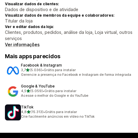
Visualizar dados de clientes:
Dados de dispositivo e de atividade
Visualizar dados de membros da equipe e colaboradores:
Titular da loja
Ver e editar dados da loja:
Clientes, produtos, pedidos, análise da loja, Loja virtual, outros
serviços
Ver informações
Mais apps parecidos
Facebook & Instagram
de 5 estrelas
3,7
(5.036)
•
Grátis para instalar
5036 avaliações ao todo
Gerencie a presença no Facebook e Instagram de forma integrada
Google & YouTube
de 5 estrelas
4,5
(5.059)
•
Grátis para instalar
5059 avaliações ao todo
Acesse o melhor do Google e do YouTube
TikTok
de 5 estrelas
4,8
(15.313)
•
Grátis para instalar
15313 avaliações ao todo
Crie facilmente anúncios em vídeo no TikTok